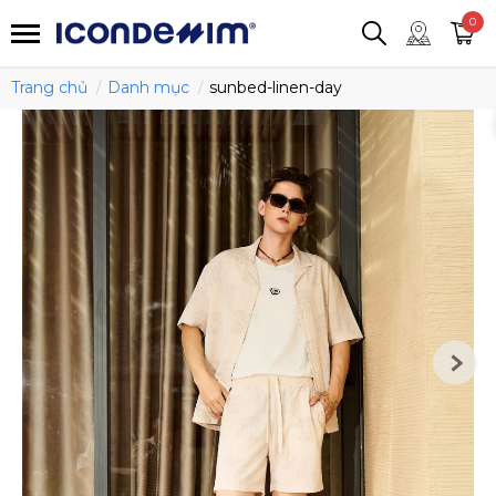
smartjean
Áo thun
Áo polo
0
Quần short
Áo khoác
Quần tây
Trang chủ
Danh mục
sunbed-linen-day