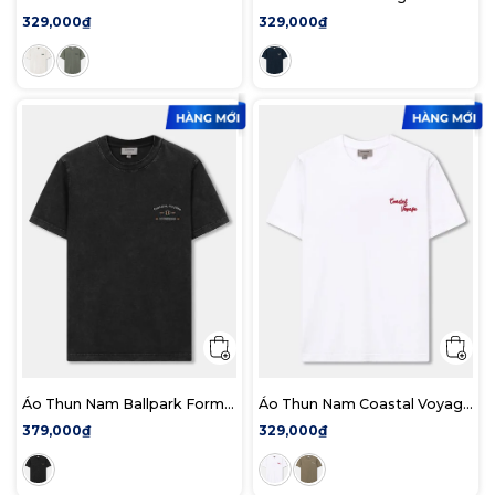
Form Regular
Form Regular
329,000₫
329,000₫
Áo Thun Nam Ballpark Form
Áo Thun Nam Coastal Voyage
Regular
Form Regular
379,000₫
329,000₫