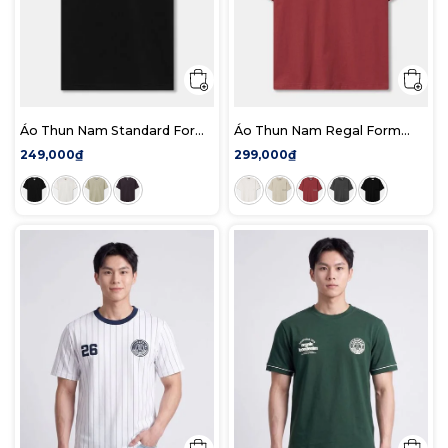
Áo Thun Nam Standard Form
Áo Thun Nam Regal Form
Regular
Oversized
249,000₫
299,000₫