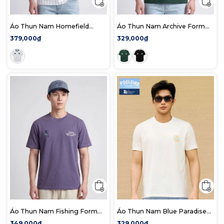
Áo Thun Nam Homefield
Áo Thun Nam Archive Form
Form Regular
Regular
379,000₫
329,000₫
Áo Thun Nam Fishing Form
Áo Thun Nam Blue Paradise
Regular ATID0754
Form Regular
349,000₫
329,000₫