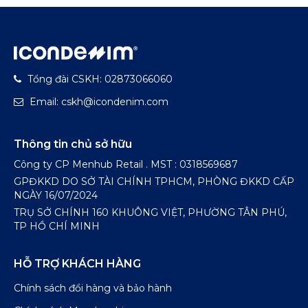
Tổng đài CSKH: 02873066060
Email: cskh@icondenim.com
Thông tin chủ sở hữu
Công ty CP Menhub Retail . MST : 0318569687
GPĐKKD DO SỞ TÀI CHÍNH TPHCM, PHÒNG ĐKKD CẤP
Dòng Áo thun Typo:
Khai thác về nghệ thuật
NGÀY 16/07/2024
sắp xếp chữ cái, như logo, tên thương hiệu, các câu
TRỤ SỞ CHÍNH 160 KHUÔNG VIỆT, PHƯỜNG TÂN PHÚ,
quotes truyền cảm hứng.
TP HỒ CHÍ MINH
Dòng Áo thun Pattern:
Họa tiết lặp lại dàn trải
toàn bộ bề mặt, nổi bật nhưng sang trọng bới tính
HỖ TRỢ KHÁCH HÀNG
đồng bộ, thường cách điệu từ hai chữ cái I và D
trong tên thương hiệu.
Chính sách đổi hàng và bảo hành
Áo thun ProCool
: Sản phẩm được nghiên cứu và