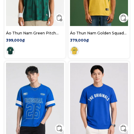
Áo Thun Nam Green Pitch
Áo Thun Nam Golden Squad
Form Boxy
Form Boxy
399,000₫
379,000₫