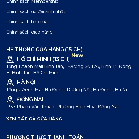
Chính sách Membership
phát triển bởi đội ngũ ICONDENIM®, mang đến
cảm giác mát lạnh ngay từ lần chạm đầu tiên, được
Chính sách ưu đãi sinh nhật
thiết kế với chất liệu 83% Polyamide và 17%
Chính sách bảo mật
Spandex, giúp bề mặt vải mát lạnh, co giãn linh
hoạt và nhanh khô.
Chính sách giao hàng
HỆ THỐNG CỬA HÀNG (15 CH)
New
HỒ CHÍ MINH (13 CH)
Tầng 1 Aeon Mall Bình Tân, 1 Đường Số 17A, Bình Trị Đông
B, Bình Tân, Hồ Chí Minh
HÀ NỘI
Tầng 2 Aeon Mall Hà Đông, Dương Nội, Hà Đông, Hà Nội
ĐỒNG NAI
1357 Phạm Văn Thuận, Phường Biên Hòa, Đồng Nai
XEM TẤT CẢ CỬA HÀNG
PHƯƠNG THỨC THANH TOÁN