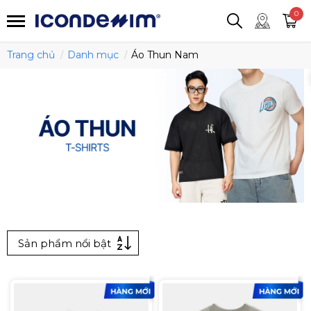
smartjean
Áo thun
Áo polo
0
Quần short
Áo khoác
Quần tây
Trang chủ
Danh mục
Áo Thun Nam