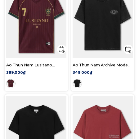
Áo Thun Nam Lusitano
Áo Thun Nam Archive Mode
Legend Form Regular
Form Boxy
399,000₫
349,000₫