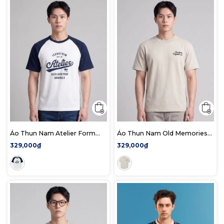
Áo Thun Nam Atelier Form
Áo Thun Nam Old Memories
Regular
Form Regular
329,000₫
329,000₫