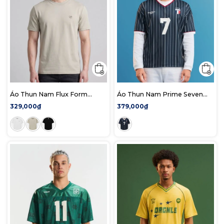
Áo Thun Nam Flux Form
Áo Thun Nam Prime Seven
Regular
Form Boxy
329,000₫
379,000₫