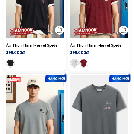
Áo Thun Nam Marvel Spider-
Áo Thun Nam Marvel Spider-
Man Archival Power Form
Man Webline Form Regular
399,000₫
399,000₫
Boxy