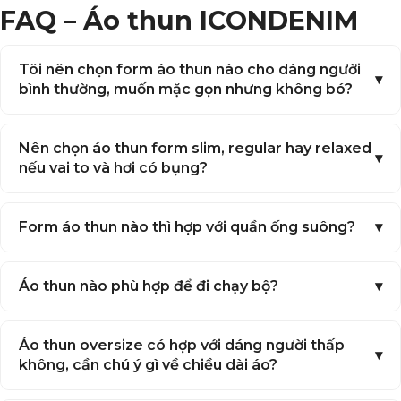
ICONDENIM khẳng định phong cách với bộ sưu tập
FAQ – Áo thun ICONDENIM
áo thun thiết kế độc quyền đầy ấn tượng!
Thương hiệu áo thun thời trang
Tôi nên chọn form áo thun nào cho dáng người
nam ICONDENIM
bình thường, muốn mặc gọn nhưng không bó?
Là thương hiệu thời trang đồng hành cùng nam giới
Việt,
ICONDENIM
luôn chú trọng vào chất lượng và
Nên chọn áo thun form slim, regular hay relaxed
sự đa dạng mẫu mã. Áo thun hàng hiệu của chúng
tôi được làm từ
nếu vai to và hơi có bụng?
cotton cao cấp với định lượng từ
220gsm đến 240gsm
. Những chiếc áo thun có độ
chắc tay nhất định khi sờ vào, nhưng luôn đảm bảo
thấm hút, mềm mại, thoải mái khi mặc. Cùng với đó là
Form áo thun nào thì hợp với quần ống suông?
form dáng regular tôn lên hình thể, phù hợp nhiều
dáng người.
Chúng tôi không đơn thuần là thương hiệu thời
Áo thun nào phù hợp để đi chạy bộ?
trang, mà còn là địa chỉ của những thiết kế độc đáo,
thể hiện cá tính riêng. Với đội ngũ thiết kế tâm huyết,
chúng tôi luôn cập nhật những xu hướng thời trang
Áo thun oversize có hợp với dáng người thấp
mới nhất. Đồng thời sáng tạo những mẫu áo thun
không, cần chú ý gì về chiều dài áo?
mang đậm dấu ấn riêng.