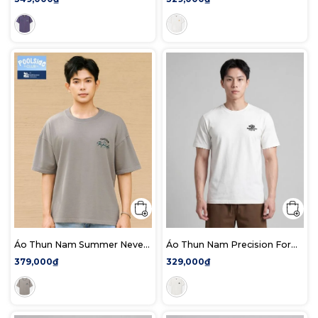
Áo Thun Nam Summer Never
Áo Thun Nam Precision Form
Ends Form Boxy
Regular
379,000₫
329,000₫