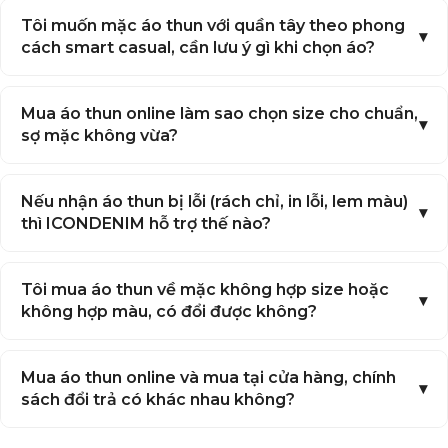
Một số dòng áo thun nam đơn giản
Tôi muốn mặc áo thun với quần tây theo phong
cao cấp đang bán chạy
cách smart casual, cần lưu ý gì khi chọn áo?
ICONDENIM nổi tiếng với thiết kế
áo thun nam
tối
giản nhưng tinh tế, tôn lên vẻ đẹp nam tính, lịch lãm
của phái mạnh. Các dòng áo thun nam đẹp bán chạy
Mua áo thun online làm sao chọn size cho chuẩn,
nhất bao gồm:
sợ mặc không vừa?
Áo thun trơn basic
:
Kiểu dáng kinh điển, phù
hợp cho mọi hoạt động và dễ phối đồ. Áo có nhiều
Nếu nhận áo thun bị lỗi (rách chỉ, in lỗi, lem màu)
màu sắc để bạn lựa chọn, từ trung tính như đen,
thì ICONDENIM hỗ trợ thế nào?
trắng, xám đến nổi bật như xanh dương, đỏ, vàng.
Áo thun nam In hình, Thêu nổi:
Thiết kế với các
hình ảnh xuất hiện trên áo bằng kỹ thuật in cao
Tôi mua áo thun về mặc không hợp size hoặc
thành hoặc thêu đắp nổi, thể hiện các thông điệp
không hợp màu, có đổi được không?
hướng tới tinh thần “Enjoy Life!”.
Mua áo thun online và mua tại cửa hàng, chính
sách đổi trả có khác nhau không?