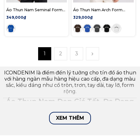
Áo Thun Nam Seminal Form
Áo Thun Nam Arch Form
Boxy
Regular
349,000₫
329,000₫
1
2
3
ICONDENIM là điểm đến lý tưởng cho tín đồ áo thun
với hàng ngàn mẫu hàng hiệu cao cấp, đa dạng màu
sắc, kiểu dáng như cổ tròn, trơn, tay dài, tay lỡ, form
rộng.
Áo Thun Nam Đẹp Giá Tốt, Đa Dạng
Mẫu Mã - ICONDENIM
XEM THÊM
Nắm bắt được xu hướng thời trang nhanh gọn giữa
nhịp sống tất bật, ICONDENIM tự hào mang đến
những mẫu áo thun cao cấp, đa dạng phong cách
giúp bạn tự tin thể hiện bản thân. Hãy cùng