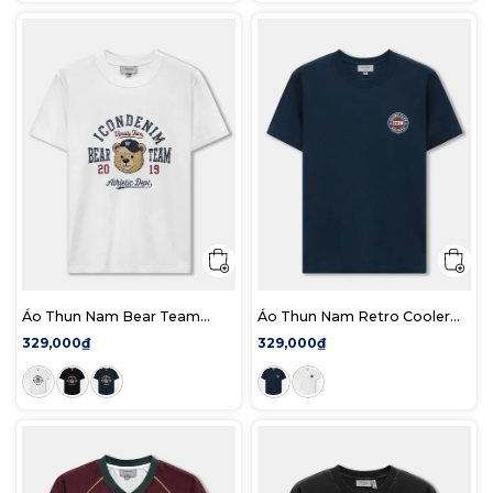
Áo Thun Nam Bear Team
Áo Thun Nam Retro Cooler
Form Regular
Form Regular
329,000₫
329,000₫