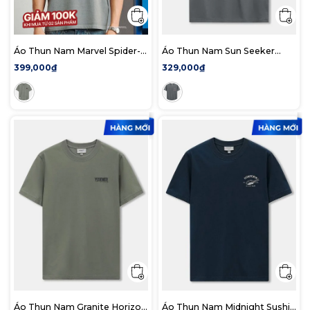
Áo Thun Nam Marvel Spider-
Áo Thun Nam Sun Seeker
Man Behind The Mask Form
Form Regular
399,000₫
329,000₫
Regular
Áo Thun Nam Granite Horizon
Áo Thun Nam Midnight Sushi