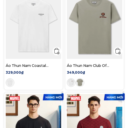
Áo Thun Nam Coastal
Áo Thun Nam Club Of
Championship Form Regular
Freedom Form Regular
329,000₫
349,000₫