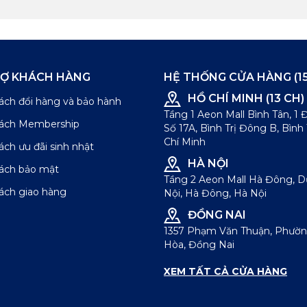
RỢ KHÁCH HÀNG
HỆ THỐNG CỬA HÀNG (15
HỒ CHÍ MINH (13 CH)
ách đổi hàng và bảo hành
Tầng 1 Aeon Mall Bình Tân, 1
sách Membership
Số 17A, Bình Trị Đông B, Bình
Chí Minh
ách ưu đãi sinh nhật
HÀ NỘI
sách bảo mật
Tầng 2 Aeon Mall Hà Đông, 
ách giao hàng
Nội, Hà Đông, Hà Nội
ĐỒNG NAI
1357 Phạm Văn Thuận, Phườn
Hòa, Đồng Nai
XEM TẤT CẢ CỬA HÀNG