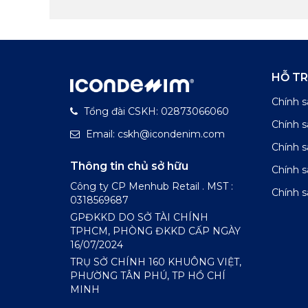
HỖ T
Chính s
Tổng đài CSKH: 02873066060
Chính 
Email: cskh@icondenim.com
Chính s
Thông tin chủ sở hữu
Chính 
Công ty CP Menhub Retail . MST :
Chính s
0318569687
GPĐKKD DO SỞ TÀI CHÍNH
TPHCM, PHÒNG ĐKKD CẤP NGÀY
16/07/2024
TRỤ SỞ CHÍNH 160 KHUÔNG VIỆT,
PHƯỜNG TÂN PHÚ, TP HỒ CHÍ
MINH