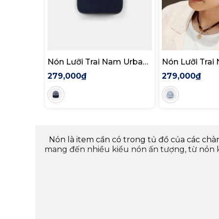
Nón Lưỡi Trai Nam Urban
Nón Lưỡi Trai
Pinstripe
Poolside Club
279,000₫
279,000₫
Nón là item cần có trong tủ đồ của các chà
mang đến nhiều kiểu nón ấn tượng, từ nón kế