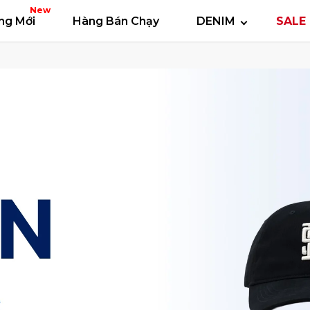
 thun
Áo polo
Quần short
Áo khoác
Quần 
New
ng Mới
Hàng Bán Chạy
DENIM
SALE 