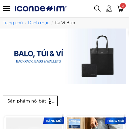
smartjean
Áo thun
Áo polo
0
Quần short
Áo khoác
Quần tây
Trang chủ
Danh mục
Túi Ví Balo