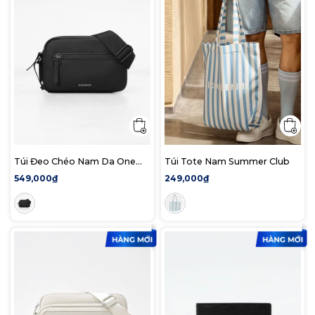
Túi Đeo Chéo Nam Da One
Túi Tote Nam Summer Club
Unit
549,000₫
249,000₫