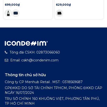
PU Multi-Pocket
Reign
699,000₫
629,000₫
Tổng đài CSKH: 02873066060
Email: cskh@icondenim.com
Thông tin chủ sở hữu
Công ty CP Menhub Retail . MST : 0318569687
GPĐKKD DO SỞ TÀI CHÍNH TPHCM, PHÒNG ĐKKD CẤP
NGÀY 16/07/2024
TRỤ SỞ CHÍNH 160 KHUÔNG VIỆT, PHƯỜNG TÂN PHÚ,
TP HỒ CHÍ MINH