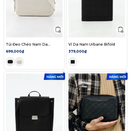
Túi Đeo Chéo Nam Da
Ví Da Nam Urbane Bifold
Saffiano
699,000₫
379,000₫