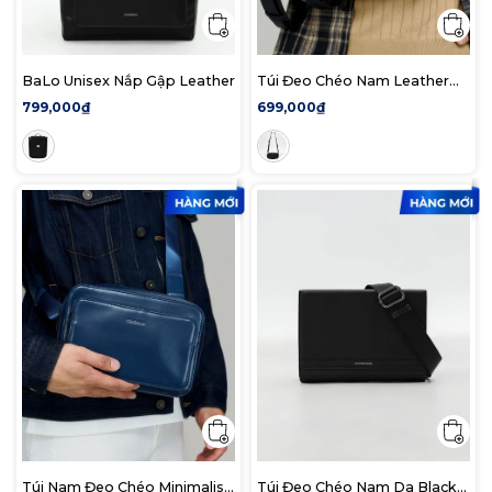
BaLo Unisex Nắp Gập Leather
Túi Đeo Chéo Nam Leather
Pattern ID
799,000₫
699,000₫
Túi Nam Đeo Chéo Minimalist
Túi Đeo Chéo Nam Da Black