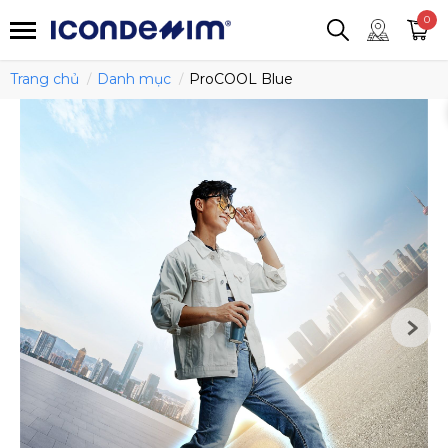
smartjean
Áo thun
Áo polo
0
Quần short
Áo khoác
Quần tây
Trang chủ
Danh mục
ProCOOL Blue