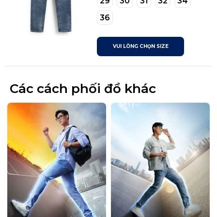
29
30
31
32
34
36
VUI LÒNG CHỌN SIZE
Các cách phối đồ khác