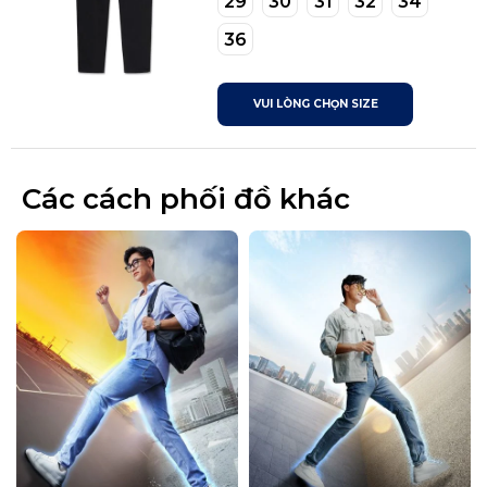
29
30
31
32
34
36
VUI LÒNG CHỌN SIZE
Các cách phối đồ khác