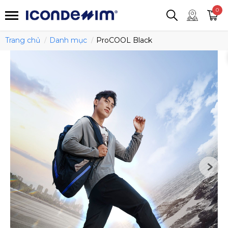
smartjean
Áo thun
Áo polo
0
Quần short
Áo khoác
Quần tây
Trang chủ
Danh mục
ProCOOL Black