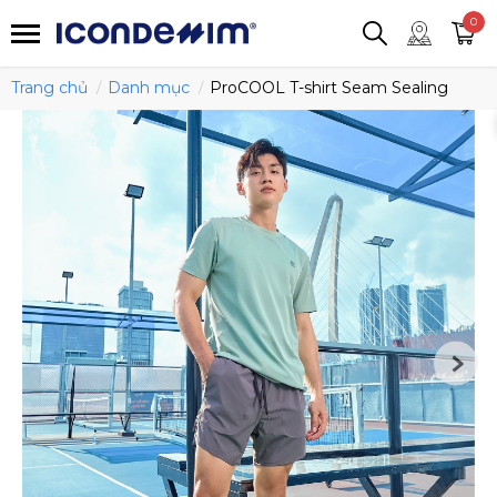
smartjean
Áo thun
Áo polo
0
Quần short
Áo khoác
Quần tây
Trang chủ
Danh mục
ProCOOL T-shirt Seam Sealing