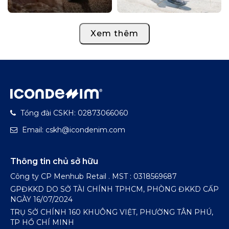
Xem thêm
Tổng đài CSKH: 02873066060
Email: cskh@icondenim.com
Thông tin chủ sở hữu
Công ty CP Menhub Retail . MST : 0318569687
GPĐKKD DO SỞ TÀI CHÍNH TPHCM, PHÒNG ĐKKD CẤP
NGÀY 16/07/2024
TRỤ SỞ CHÍNH 160 KHUÔNG VIỆT, PHƯỜNG TÂN PHÚ,
TP HỒ CHÍ MINH