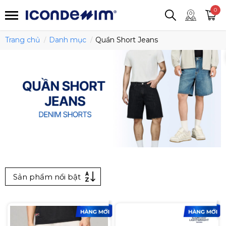
smartjean
Áo thun
Áo polo
0
Quần short
Áo khoác
Quần tây
Trang chủ
Danh mục
Quần Short Jeans