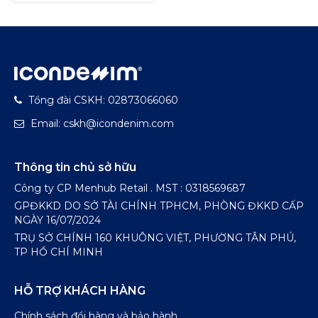
Tổng đài CSKH: 02873066060
Email: cskh@icondenim.com
Thông tin chủ sở hữu
Công ty CP Menhub Retail . MST : 0318569687
GPĐKKD DO SỞ TÀI CHÍNH TPHCM, PHÒNG ĐKKD CẤP
NGÀY 16/07/2024
TRỤ SỞ CHÍNH 160 KHUÔNG VIỆT, PHƯỜNG TÂN PHÚ,
TP HỒ CHÍ MINH
HỖ TRỢ KHÁCH HÀNG
Chính sách đổi hàng và bảo hành