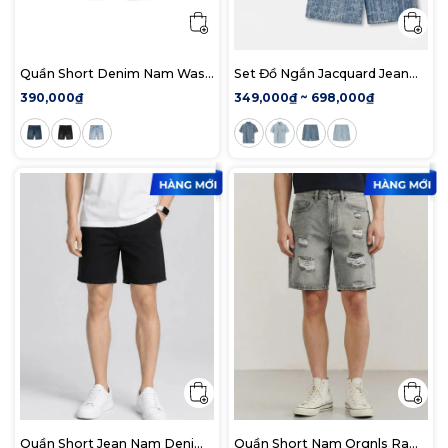
Quần Short Denim Nam Wash
Set Đồ Ngắn Jacquard Jean
Basic Color Form Slim
Nam Form Regular
390,000₫
349,000₫ ~ 698,000₫
Quần Short Jean Nam Denim
Quần Short Nam Orgnls Raw