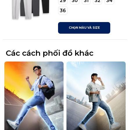
29
30
31
32
34
36
CHỌN MÀU VÀ SIZE
Các cách phối đồ khác