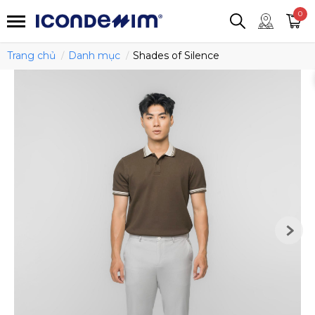
smartjean
Áo thun
Áo polo
0
Quần short
Áo khoác
Quần tây
Trang chủ
Danh mục
Shades of Silence