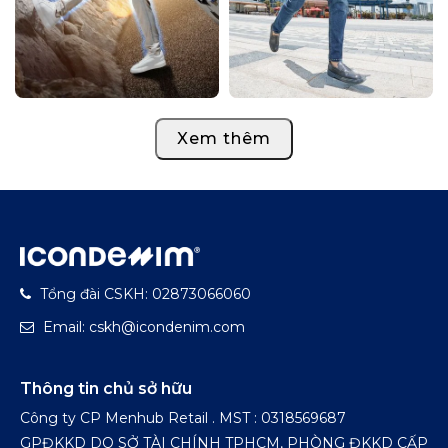
Xem thêm
Tổng đài CSKH: 02873066060
Email: cskh@icondenim.com
Thông tin chủ sở hữu
Công ty CP Menhub Retail . MST : 0318569687
GPĐKKD DO SỞ TÀI CHÍNH TPHCM, PHÒNG ĐKKD CẤP