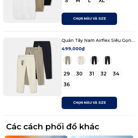
S
M
L
XL
CHỌN MÀU VÀ SIZE
Quần Tây Nam Airflex Siêu Gọn
Nhẹ Performance Form Slim
499,000₫
29
30
31
32
34
36
CHỌN MÀU VÀ SIZE
Các cách phối đồ khác