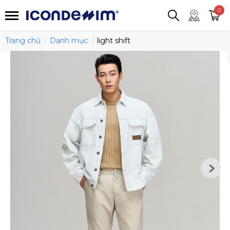
smartjean
Áo thun
Áo polo
0
Quần short
Áo khoác
Quần tây
Trang chủ
Danh mục
light shift