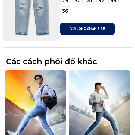
29
30
31
32
34
36
VUI LÒNG CHỌN SIZE
Các cách phối đồ khác