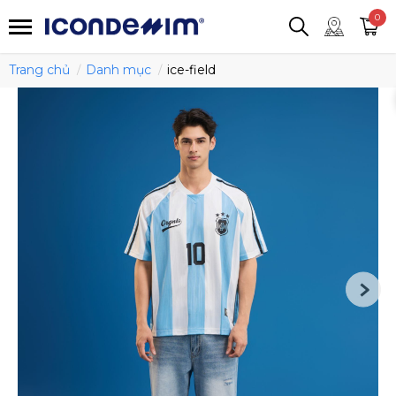
smartjean
Áo thun
Áo polo
0
Quần short
Áo khoác
Quần tây
Trang chủ
Danh mục
ice-field