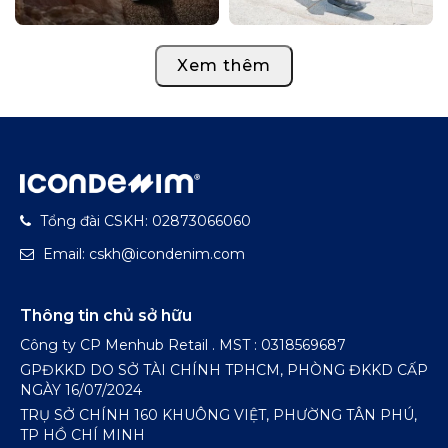
Xem thêm
Tổng đài CSKH: 02873066060
Email: cskh@icondenim.com
Thông tin chủ sở hữu
Công ty CP Menhub Retail . MST : 0318569687
GPĐKKD DO SỞ TÀI CHÍNH TPHCM, PHÒNG ĐKKD CẤP
NGÀY 16/07/2024
TRỤ SỞ CHÍNH 160 KHUÔNG VIỆT, PHƯỜNG TÂN PHÚ,
TP HỒ CHÍ MINH