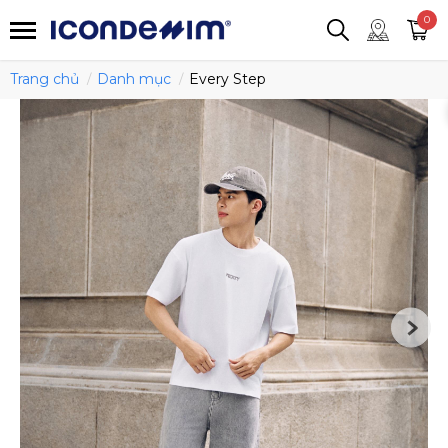
smartjean
Áo thun
Áo polo
0
Quần short
Áo khoác
Quần tây
Trang chủ
Danh mục
Every Step