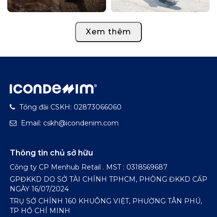
Xem thêm
Tổng đài CSKH: 02873066060
Email: cskh@icondenim.com
Thông tin chủ sở hữu
Công ty CP Menhub Retail . MST : 0318569687
GPĐKKD DO SỞ TÀI CHÍNH TPHCM, PHÒNG ĐKKD CẤP
NGÀY 16/07/2024
TRỤ SỞ CHÍNH 160 KHUÔNG VIỆT, PHƯỜNG TÂN PHÚ,
TP HỒ CHÍ MINH