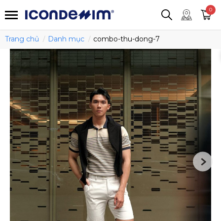
smartjean
Áo thun
Áo polo
0
Quần short
Áo khoác
Quần tây
Trang chủ
Danh mục
combo-thu-dong-7