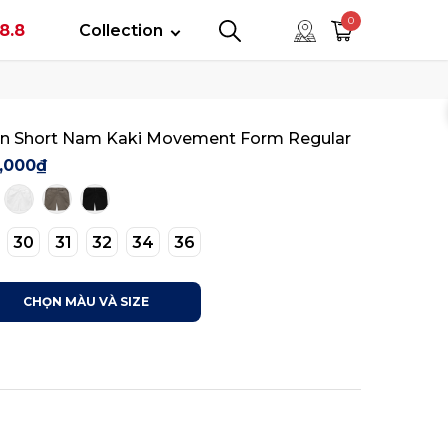
tây
0
8.8
Collection
0
0
n Short Nam Kaki Movement Form Regular
,000₫
30
31
32
34
36
CHỌN MÀU VÀ SIZE