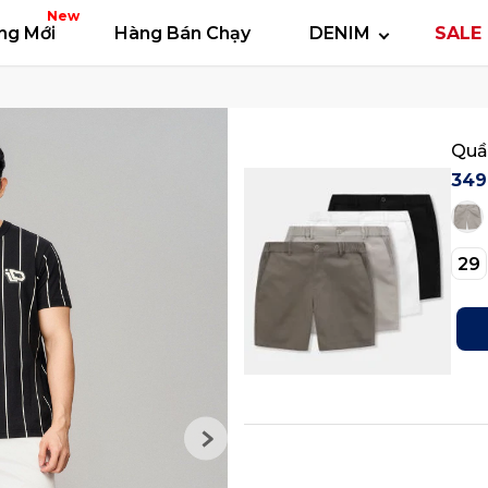
 thun
Áo polo
Quần short
Áo khoác
Quần 
New
ng Mới
Hàng Bán Chạy
DENIM
SALE 
Quầ
349
29