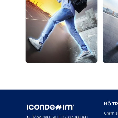
HỖ T
Chính s
Tổng đài CSKH: 02873066060