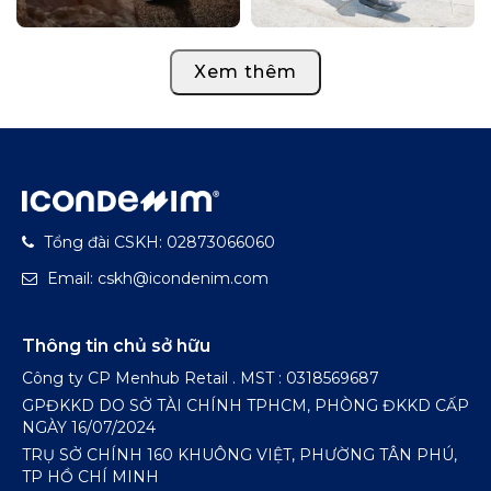
Xem thêm
Tổng đài CSKH: 02873066060
Email: cskh@icondenim.com
Thông tin chủ sở hữu
Công ty CP Menhub Retail . MST : 0318569687
GPĐKKD DO SỞ TÀI CHÍNH TPHCM, PHÒNG ĐKKD CẤP
NGÀY 16/07/2024
TRỤ SỞ CHÍNH 160 KHUÔNG VIỆT, PHƯỜNG TÂN PHÚ,
TP HỒ CHÍ MINH