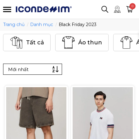
smartjean
Áo thun
Áo polo
0
Quần short
Áo khoác
Quần tây
Trang chủ
Danh mục
Black Friday 2023
Tất cả
Áo thun