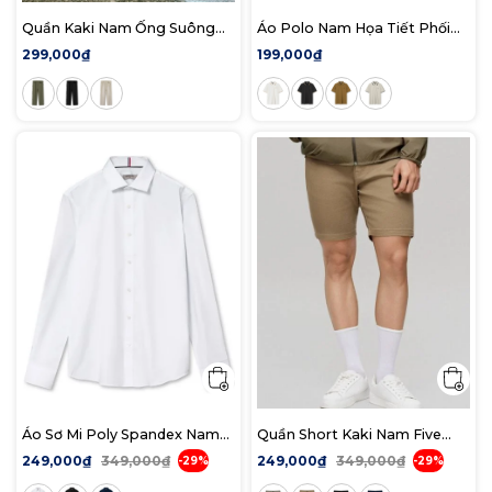
Quần Kaki Nam Ống Suông
Áo Polo Nam Họa Tiết Phối
Street-Style Logo Garment-
Viền Trim Color Form Regular
299,000₫
199,000₫
Dyed Form Baggy
Áo Sơ Mi Poly Spandex Nam
Quần Short Kaki Nam Five
Tay Dài Trơn Phối Subtle
Pocket Classic Form Slim
249,000₫
349,000₫
249,000₫
349,000₫
-29%
-29%
Stripe Form Slim