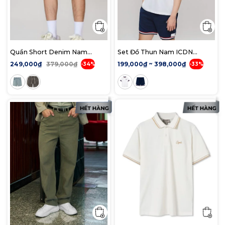
Quần Short Denim Nam
Set Đồ Thun Nam ICDN
Bermuda Light-blue Form
PanelPlay
249,000₫
379,000₫
199,000₫ ~ 398,000₫
-34%
-33%
Baggy