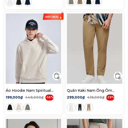
Áo Hoodie Nam Spiritual
Quần Kaki Nam Ống Ôm
Quotes Form Regular
DetailLine Form Slim Straight
199,000₫
449,000₫
299,000₫
419,000₫
-56%
-29%