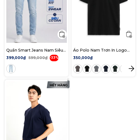
Quần Smart Jeans Nam Siêu
Áo Polo Nam Trơn In Logo
Co Dãn Xanh Nhạt Trơn Form
ICONDENIM Form Regular
399,000₫
599,000₫
350,000₫
-33%
Smart Fit