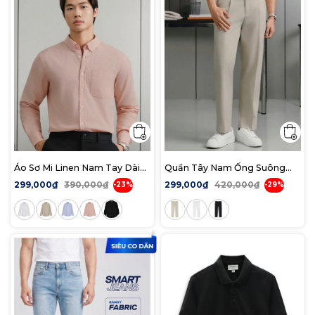
Áo Sơ Mi Linen Nam Tay Dài
Quần Tây Nam Ống Suông
Pale Wave Form Regular
Sidetab Form Straight
299,000₫
390,000₫
299,000₫
420,000₫
-23%
-29%