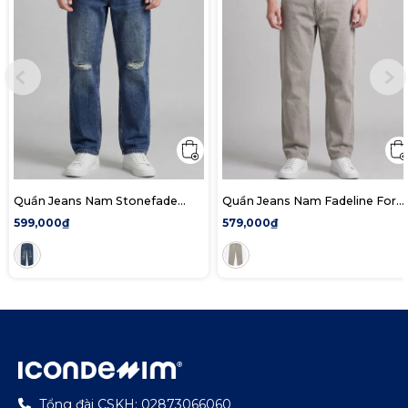
Quần Jeans Nam Stonefade
Quần Jeans Nam Fadeline Form
Form Straight
Baggy
599,000₫
579,000₫
Tổng đài CSKH: 02873066060