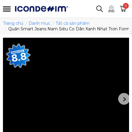
smartjean
Áo thun
Áo polo
0
Quần short
Áo khoác
Quần tây
Trang chủ
Danh mục
Tất cả sản phẩm
Quần Smart Jeans Nam Siêu Co Dãn Xanh Nhạt Trơn Form S