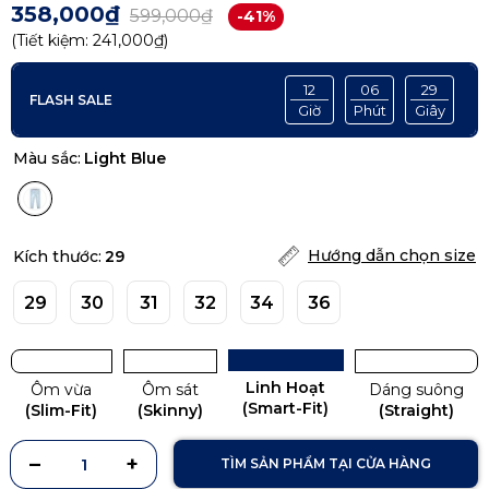
358,000₫
599,000₫
-41%
(Tiết kiệm:
241,000₫
)
12
06
28
FLASH SALE
Giờ
Phút
Giây
Màu sắc:
Light Blue
Hướng dẫn chọn size
Kích thước:
29
29
30
31
32
34
36
Linh Hoạt
Ôm vừa
Ôm sát
Dáng suông
(Smart-Fit)
(Slim-Fit)
(Skinny)
(Straight)
TÌM SẢN PHẨM TẠI CỬA HÀNG