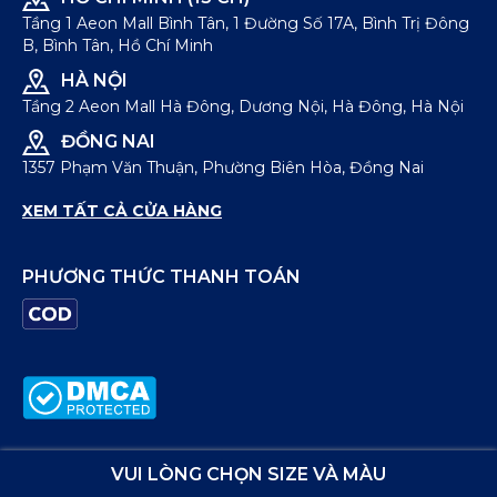
Tầng 1 Aeon Mall Bình Tân, 1 Đường Số 17A, Bình Trị Đông
B, Bình Tân, Hồ Chí Minh
HÀ NỘI
Tầng 2 Aeon Mall Hà Đông, Dương Nội, Hà Đông, Hà Nội
ĐỒNG NAI
1357 Phạm Văn Thuận, Phường Biên Hòa, Đồng Nai
XEM TẤT CẢ CỬA HÀNG
PHƯƠNG THỨC THANH TOÁN
© Bản quyền thuộc về
ICONDENIM
VUI LÒNG CHỌN SIZE VÀ MÀU