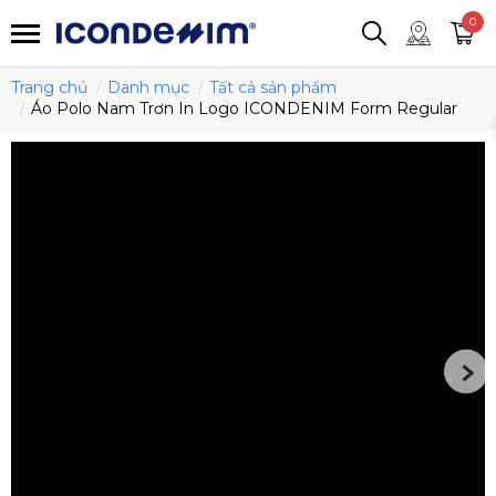
smartjean
Áo thun
Áo polo
0
Quần short
Áo khoác
Quần tây
Trang chủ
Danh mục
Tất cả sản phẩm
Áo Polo Nam Trơn In Logo ICONDENIM Form Regular