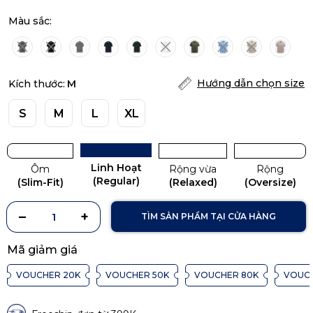
Màu sắc:
Hướng dẫn chọn size
Kích thước:
M
S
M
L
XL
Linh Hoạt
Ôm
Rộng vừa
Rộng
(Regular)
(Slim-Fit)
(Relaxed)
(Oversize)
TÌM SẢN PHẨM TẠI CỬA HÀNG
Mã giảm giá
VOUCHER 20K
VOUCHER 50K
VOUCHER 80K
VOUCH