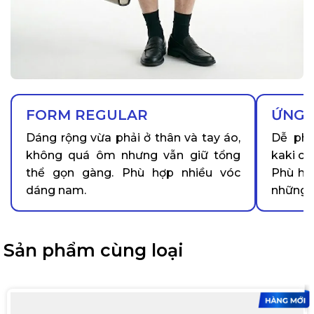
FORM REGULAR
ỨNG 
Dáng rộng vừa phải ở thân và tay áo,
Dễ phố
không quá ôm nhưng vẫn giữ tổng
kaki ch
thể gọn gàng. Phù hợp nhiều vóc
Phù hợ
dáng nam.
những b
Sản phẩm cùng loại