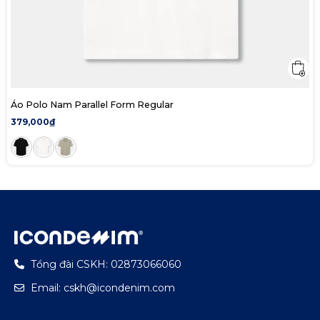
Áo Polo Nam Parallel Form Regular
379,000₫
Tổng đài CSKH: 02873066060
Email: cskh@icondenim.com