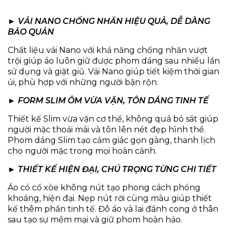
► VẢI NANO CHỐNG NHĂN HIỆU QUẢ, DỄ DÀNG
BẢO QUẢN
Chất liệu vải Nano với khả năng chống nhăn vượt
trội giúp áo luôn giữ được phom dáng sau nhiều lần
sử dụng và giặt giũ. Vải Nano giúp tiết kiệm thời gian
ủi, phù hợp với những người bận rộn.
► FORM SLIM ÔM VỪA VẶN, TÔN DÁNG TINH TẾ
Thiết kế Slim vừa vặn cơ thể, không quá bó sát giúp
người mặc thoải mái và tôn lên nét đẹp hình thể.
Phom dáng Slim tạo cảm giác gọn gàng, thanh lịch
cho người mặc trong mọi hoàn cảnh.
► THIẾT KẾ HIỆN ĐẠI, CHÚ TRỌNG TỪNG CHI TIẾT
Áo có cổ xòe không nút tạo phong cách phóng
khoáng, hiện đại. Nẹp nút rời cùng màu giúp thiết
kế thêm phần tinh tế. Đô áo và lai đánh cong ở thân
sau tạo sự mềm mại và giữ phom hoàn hảo.