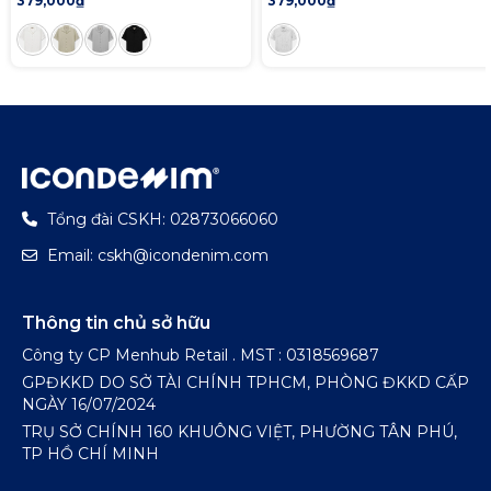
379,000₫
379,000₫
Tổng đài CSKH: 02873066060
Email: cskh@icondenim.com
Thông tin chủ sở hữu
Công ty CP Menhub Retail . MST : 0318569687
GPĐKKD DO SỞ TÀI CHÍNH TPHCM, PHÒNG ĐKKD CẤP
NGÀY 16/07/2024
TRỤ SỞ CHÍNH 160 KHUÔNG VIỆT, PHƯỜNG TÂN PHÚ,
TP HỒ CHÍ MINH