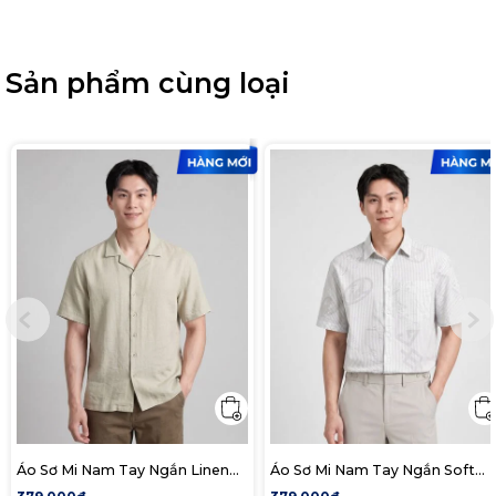
Sản phẩm cùng loại
Áo Sơ Mi Nam Tay Ngắn Linen
Áo Sơ Mi Nam Tay Ngắn Soft
Cuban Sandrift Form Relaxed
Mark Form Boxy