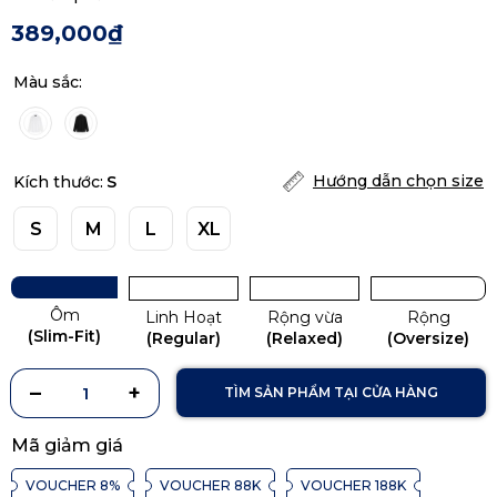
389,000₫
Màu sắc:
Hướng dẫn chọn size
Kích thước:
S
S
M
L
XL
Ôm
Linh Hoạt
Rộng vừa
Rộng
(Slim-Fit)
(Regular)
(Relaxed)
(Oversize)
TÌM SẢN PHẨM TẠI CỬA HÀNG
Mã giảm giá
VOUCHER 8%
VOUCHER 88K
VOUCHER 188K