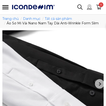
smartjean
Áo thun
Áo polo
0
Quần short
Áo khoác
Quần tây
Trang chủ
Danh mục
Tất cả sản phẩm
Áo Sơ Mi Vải Nano Nam Tay Dài Anti-Wrinkle Form Slim