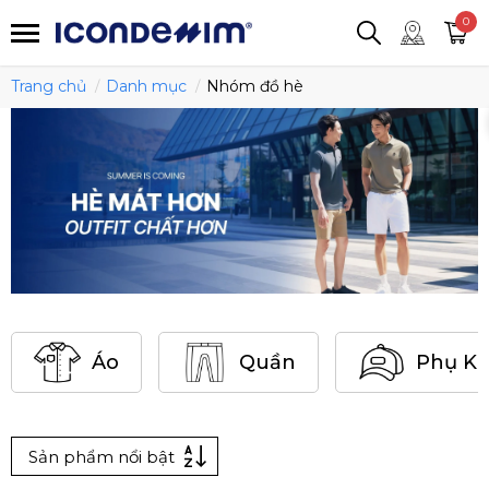
smartjean
Áo thun
Áo polo
0
Quần short
Áo khoác
Quần tây
Trang chủ
Danh mục
Nhóm đồ hè
Áo
Quần
Phụ Ki