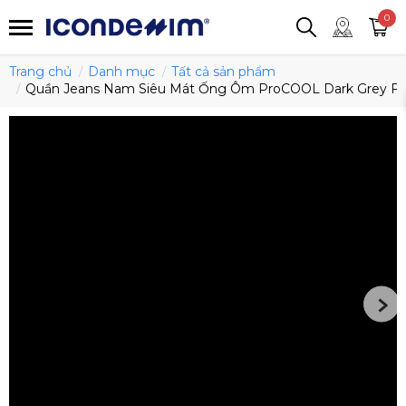
smartjean
Áo thun
Áo polo
0
Quần short
Áo khoác
Quần tây
Trang chủ
Danh mục
Tất cả sản phẩm
Quần Jeans Nam Siêu Mát Ống Ôm ProCOOL Dark Grey For