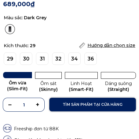
689,000₫
Màu sắc:
Dark Grey
Hướng dẫn chọn size
Kích thước:
29
29
30
31
32
34
36
Ôm vừa
Ôm sát
Linh Hoạt
Dáng suông
(Slim-Fit)
(Skinny)
(Smart-Fit)
(Straight)
TÌM SẢN PHẨM TẠI CỬA HÀNG
Freeship đơn từ 88K