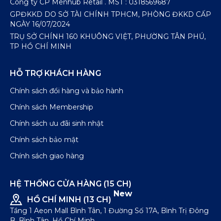
Công ty CP Menhub Retail . MST : 0318569687
GPĐKKD DO SỞ TÀI CHÍNH TPHCM, PHÒNG ĐKKD CẤP
NGÀY 16/07/2024
TRỤ SỞ CHÍNH 160 KHUÔNG VIỆT, PHƯỜNG TÂN PHÚ,
TP HỒ CHÍ MINH
HỖ TRỢ KHÁCH HÀNG
Chính sách đổi hàng và bảo hành
Chính sách Membership
Chính sách ưu đãi sinh nhật
Chính sách bảo mật
Chính sách giao hàng
HỆ THỐNG CỬA HÀNG (15 CH)
New
HỒ CHÍ MINH (13 CH)
Tầng 1 Aeon Mall Bình Tân, 1 Đường Số 17A, Bình Trị Đông
B, Bình Tân, Hồ Chí Minh