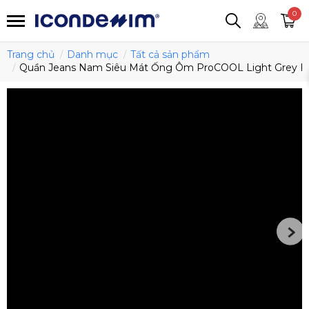
smartjean
Áo thun
Áo polo
0
Quần short
Áo khoác
Quần tây
Trang chủ
Danh mục
Tất cả sản phẩm
Quần Jeans Nam Siêu Mát Ống Ôm ProCOOL Light Grey F