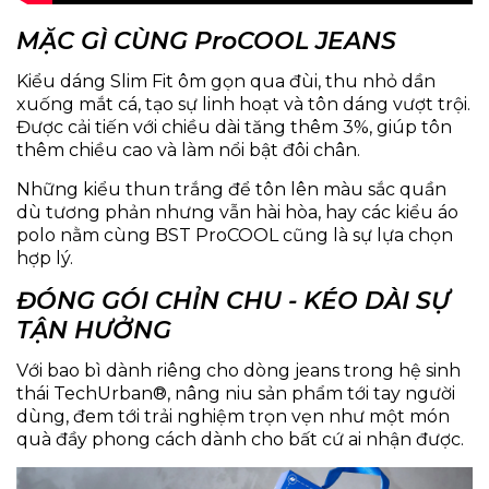
MẶC GÌ CÙNG ProCOOL JEANS
Kiểu dáng Slim Fit ôm gọn qua đùi, thu nhỏ dần
xuống mắt cá, tạo sự linh hoạt và tôn dáng vượt trội.
Được cải tiến với chiều dài tăng thêm 3%, giúp tôn
thêm chiều cao và làm nổi bật đôi chân.
Những kiểu thun trắng để tôn lên màu sắc quần
dù tương phản nhưng vẫn hài hòa, hay các kiểu áo
polo nằm cùng BST ProCOOL cũng là sự lựa chọn
hợp lý.
ĐÓNG GÓI CHỈN CHU - KÉO DÀI SỰ
TẬN HƯỞNG
Với bao bì dành riêng cho dòng jeans trong hệ sinh
thái TechUrban®, nâng niu sản phẩm tới tay người
dùng, đem tới trải nghiệm trọn vẹn như một món
quà đầy phong cách dành cho bất cứ ai nhận được.