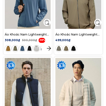
Áo Khoác Nam Lightweight
Áo Khoác Nam Lightweight
Tech Có Nón Pocketable
Windbreaker Form Regular
308,000₫
500,000₫
499,000₫
-38%
Form Regular