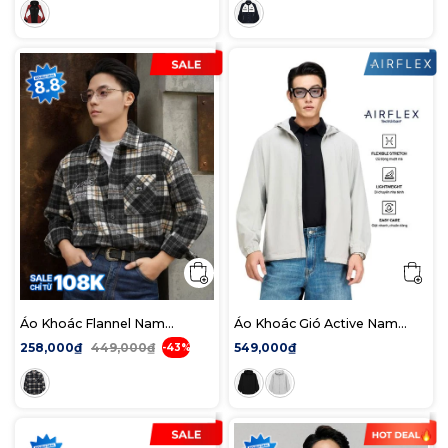
Áo Khoác Flannel Nam
Áo Khoác Gió Active Nam
Detention Form Loose
AirFlex Siêu Gọn Nhẹ Form
258,000₫
449,000₫
549,000₫
-43%
Regular