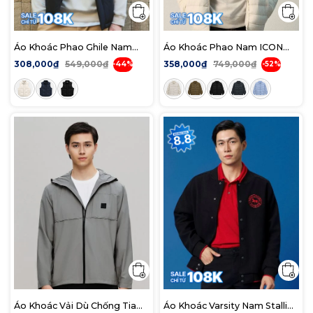
Áo Khoác Phao Ghile Nam
Áo Khoác Phao Nam ICON
Conjugate Fiber 9D Form
AirLite Puffer Jacket Form
308,000₫
549,000₫
358,000₫
749,000₫
-44%
-52%
Regular
Regular
Áo Khoác Vải Dù Chống Tia
Áo Khoác Varsity Nam Stallion