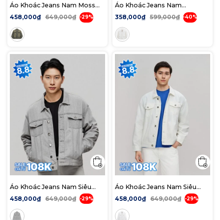
Áo Khoác Jeans Nam Moss
Áo Khoác Jeans Nam
Sage Tint Wash Form Loose
Offwhite Pocket Form Loose
458,000₫
649,000₫
358,000₫
599,000₫
-29%
-40%
Áo Khoác Jeans Nam Siêu
Áo Khoác Jeans Nam Siêu
Nhẹ ICON105 Lightweight
Nhẹ ICON105 Lightweight
458,000₫
649,000₫
458,000₫
649,000₫
-29%
-29%
Form Loose Light Grey
Offwhite Form Loose