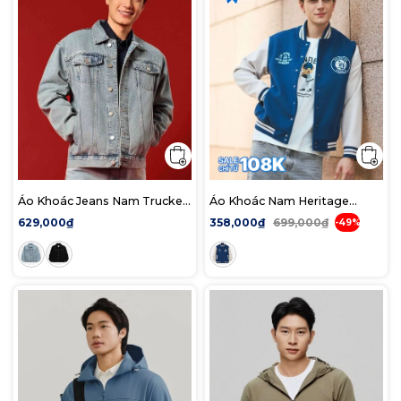
Áo Khoác Jeans Nam Trucker
Áo Khoác Nam Heritage
Steel Mark Form Regular
Varsity Form Regular
629,000₫
358,000₫
699,000₫
-49%