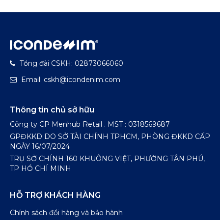
Tổng đài CSKH: 02873066060
Email: cskh@icondenim.com
Thông tin chủ sở hữu
Công ty CP Menhub Retail . MST : 0318569687
GPĐKKD DO SỞ TÀI CHÍNH TPHCM, PHÒNG ĐKKD CẤP
NGÀY 16/07/2024
TRỤ SỞ CHÍNH 160 KHUÔNG VIỆT, PHƯỜNG TÂN PHÚ,
TP HỒ CHÍ MINH
HỖ TRỢ KHÁCH HÀNG
Chính sách đổi hàng và bảo hành