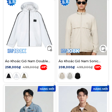
Áo Khoác Gió Nam Double
Áo Khoác Gió Nam Sonic
Stripes ICDN Form Regular
Airflow Form Regular
258,000₫
499,000₫
208,000₫
499,000₫
-48%
-58%