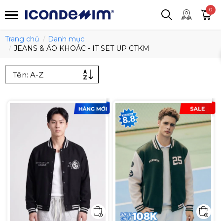
smartjean
Áo thun
Áo polo
0
Quần short
Áo khoác
Quần tây
Trang chủ
Danh mục
JEANS & ÁO KHOÁC - IT SET UP CTKM