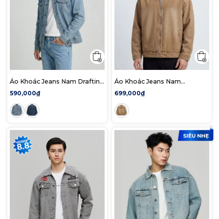
Áo Khoác Jeans Nam Drafting
Áo Khoác Jeans Nam
All Black Basic Form Regular
Duskpath Form Loose
590,000₫
699,000₫