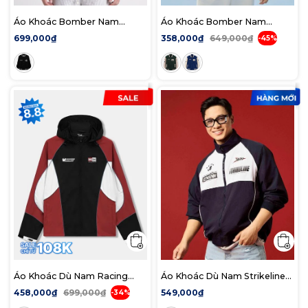
Áo Khoác Bomber Nam
Áo Khoác Bomber Nam
Allstar Form Regular
Freshman Varsity Form
699,000₫
358,000₫
649,000₫
-45%
Regular
Áo Khoác Dù Nam Racing
Áo Khoác Dù Nam Strikeline
Division Form Loose
Form Loose
458,000₫
699,000₫
549,000₫
-34%