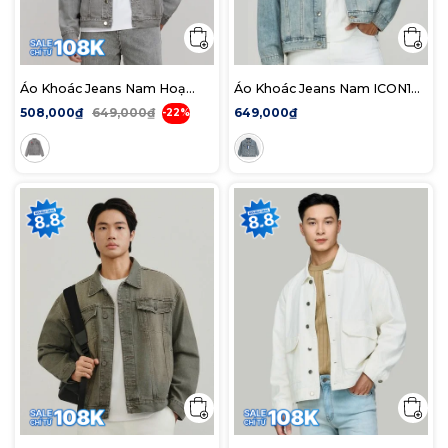
Áo Khoác Jeans Nam Hoạ
Áo Khoác Jeans Nam ICON105
Tiết Incredible Form Regular
Lightweight Mid Blue Form
508,000₫
649,000₫
649,000₫
-22%
Loose