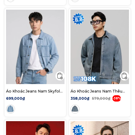
Áo Khoác Jeans Nam Skyfold
Áo Khoác Jeans Nam Thêu
Form Regular
Tag Da Form Loose
699,000₫
358,000₫
579,000₫
-38%