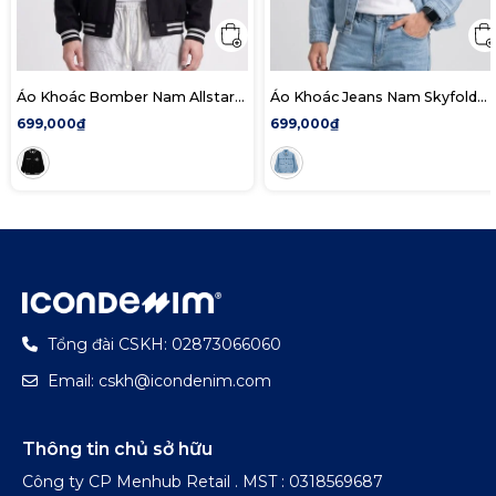
Áo Khoác Bomber Nam Allstar
Áo Khoác Jeans Nam Skyfold
Form Regular
Form Regular
699,000₫
699,000₫
Tổng đài CSKH: 02873066060
Email: cskh@icondenim.com
Thông tin chủ sở hữu
Công ty CP Menhub Retail . MST : 0318569687