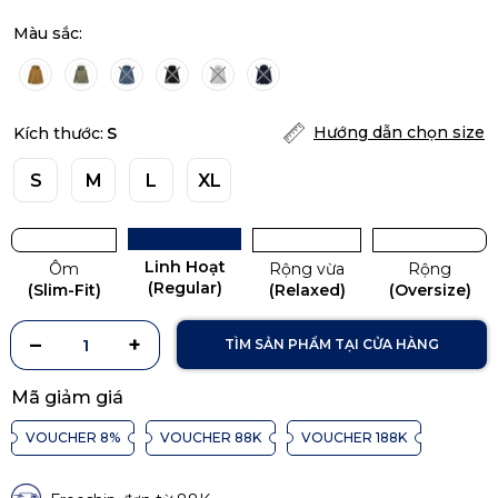
Màu sắc:
Hướng dẫn chọn size
Kích thước:
S
S
M
L
XL
Linh Hoạt
Ôm
Rộng vừa
Rộng
(Regular)
(Slim-Fit)
(Relaxed)
(Oversize)
TÌM SẢN PHẨM TẠI CỬA HÀNG
Mã giảm giá
VOUCHER 8%
VOUCHER 88K
VOUCHER 188K