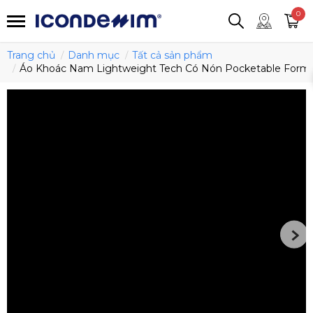
smartjean
Áo thun
Áo polo
0
Quần short
Áo khoác
Quần tây
Trang chủ
Danh mục
Tất cả sản phẩm
Áo Khoác Nam Lightweight Tech Có Nón Pocketable Form 