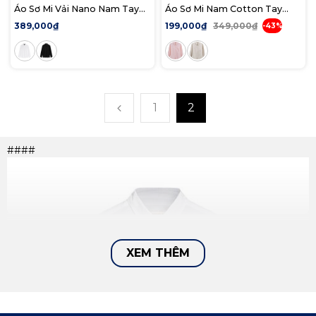
Áo Sơ Mi Vải Nano Nam Tay
Áo Sơ Mi Nam Cotton Tay
Dài Anti-Wrinkle Form Slim
Dài Soft Touch Gingham
389,000₫
199,000₫
349,000₫
-43%
Form Regular
1
2
####
XEM THÊM