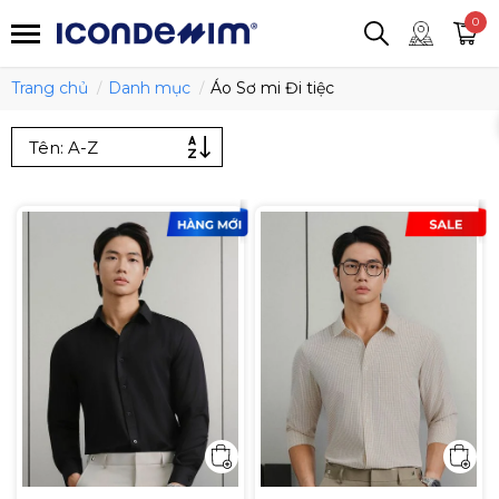
smartjean
Áo thun
Áo polo
0
Quần short
Áo khoác
Quần tây
Trang chủ
Danh mục
Áo Sơ mi Đi tiệc