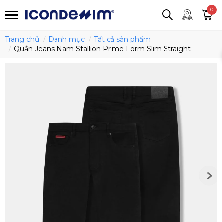
smartjean
Áo thun
Áo polo
0
Quần short
Áo khoác
Quần tây
Trang chủ
Danh mục
Tất cả sản phẩm
Quần Jeans Nam Stallion Prime Form Slim Straight