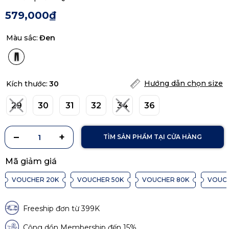
579,000₫
Màu sắc:
Đen
Hướng dẫn chọn size
Kích thước:
30
29
30
31
32
34
36
TÌM SẢN PHẨM TẠI CỬA HÀNG
Mã giảm giá
VOUCHER 20K
VOUCHER 50K
VOUCHER 80K
VOUCH
Freeship đơn từ 399K
Cộng dồn Membership đến 15%