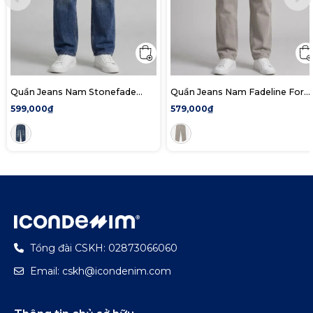
Quần Jeans Nam Stonefade
Quần Jeans Nam Fadeline Form
Form Straight
Baggy
599,000₫
579,000₫
Tổng đài CSKH: 02873066060
Email: cskh@icondenim.com