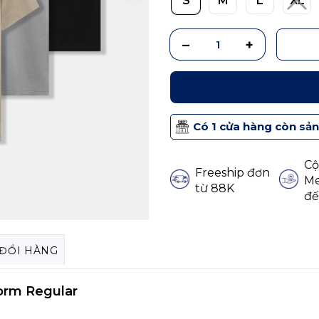
S
M
L
XL
Có 1 cửa hàng còn sả
Cộ
Freeship đơn
Me
từ 88K
đế
 ĐỔI HÀNG
orm Regular