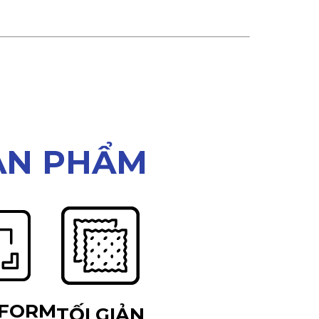
ẢN PHẨM
 FORM
TỐI GIẢN