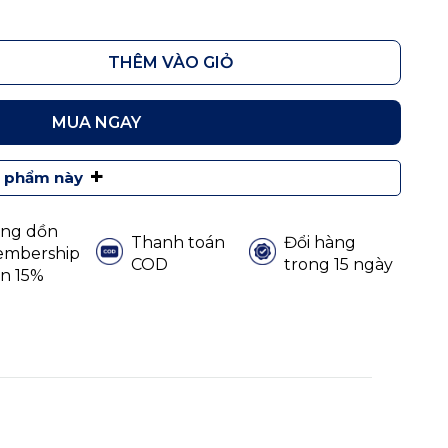
THÊM VÀO GIỎ
MUA NGAY
+
n phẩm này
ng dồn
Thanh toán
Đổi hàng
mbership
COD
trong 15 ngày
n 15%