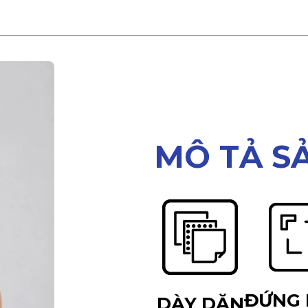
MÔ TẢ S
ĐỨNG
DÀY DẶN