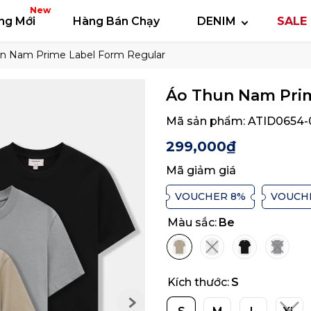
 thun
Áo polo
Quần short
Áo khoác
Quần 
New
ng Mới
Hàng Bán Chạy
DENIM
SALE 
n Nam Prime Label Form Regular
Áo Thun Nam Prim
Mã sản phẩm:
ATID0654-
299,000₫
Mã giảm giá
VOUCHER 8%
VOUCH
Màu sắc:
Be
Kích thước:
S