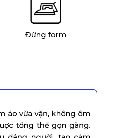
Đứng form
m áo vừa vặn, không ôm
được tổng thể gọn gàng.
ều dáng người, tạo cảm