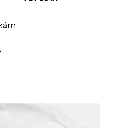
 xám
y