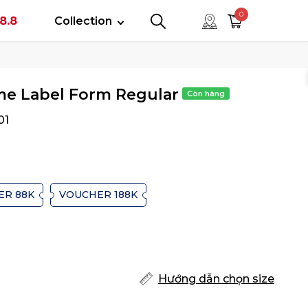
tây
0
8.8
Collection
0
0
e Label Form Regular
01
ER 88K
VOUCHER 188K
Hướng dẫn chọn size