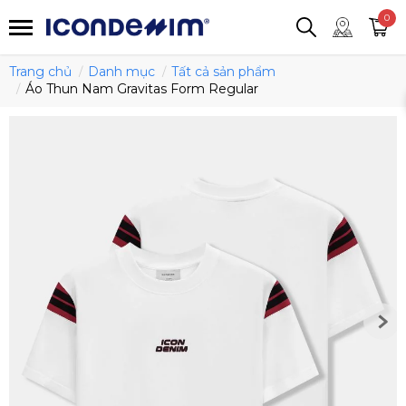
smartjean
Áo thun
Áo polo
0
Quần short
Áo khoác
Quần tây
Trang chủ
Danh mục
Tất cả sản phẩm
Áo Thun Nam Gravitas Form Regular