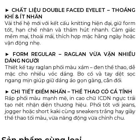
►
CHẤT LIỆU DOUBLE FACED EYELET – THOÁNG
KHÍ & ÍT NHĂN
Vải thế hệ mới với kết cấu knitting hiện đại, giữ form
tốt, hạn chế nhăn và thấm hút nhanh. Cảm giác
mềm mại, thoải mái, thích hợp mặc hằng ngày hoặc
vận động nhẹ.
►
FORM REGULAR – RAGLAN VỪA VẶN NHIỀU
DÁNG NGƯỜI
Thiết kế tay raglan phối màu xám – đen thể thao, dễ
mặc cho nhiều vóc dáng. Bo cổ và tay dệt sọc
ngang mịn giúp giữ dáng áo gọn gàng, cân đối.
►
CHI TIẾT ĐIỂM NHẤN – THỂ THAO CÓ CÁ TÍNH
Ráp phối màu mạnh mẽ, in cao chữ ICDN ngực trái
tạo nét nhận diện thương hiệu. Phối tốt với jeans,
jogger hoặc short kaki cùng sneakers trắng hay giày
thể thao tối màu, vừa năng động vừa chỉnh chu.
Sản phẩm cùng loại