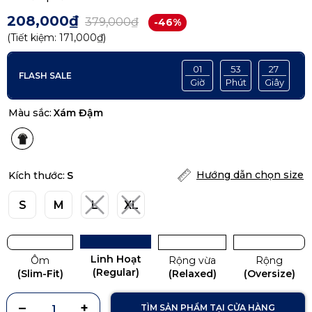
208,000₫
379,000₫
-46%
(Tiết kiệm:
171,000₫
)
01
53
27
FLASH SALE
Giờ
Phút
Giây
Màu sắc:
Xám Đậm
Hướng dẫn chọn size
Kích thước:
S
S
M
L
XL
Linh Hoạt
Ôm
Rộng vừa
Rộng
(Regular)
(Slim-Fit)
(Relaxed)
(Oversize)
TÌM SẢN PHẨM TẠI CỬA HÀNG