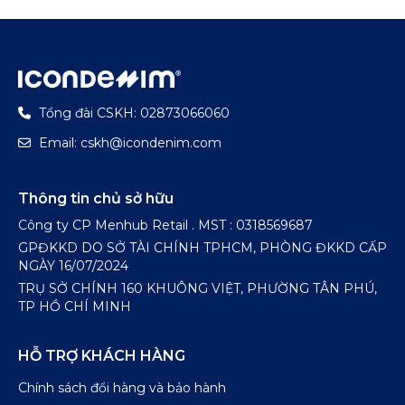
Tổng đài CSKH: 02873066060
Email: cskh@icondenim.com
Thông tin chủ sở hữu
Công ty CP Menhub Retail . MST : 0318569687
GPĐKKD DO SỞ TÀI CHÍNH TPHCM, PHÒNG ĐKKD CẤP
NGÀY 16/07/2024
TRỤ SỞ CHÍNH 160 KHUÔNG VIỆT, PHƯỜNG TÂN PHÚ,
TP HỒ CHÍ MINH
HỖ TRỢ KHÁCH HÀNG
Chính sách đổi hàng và bảo hành