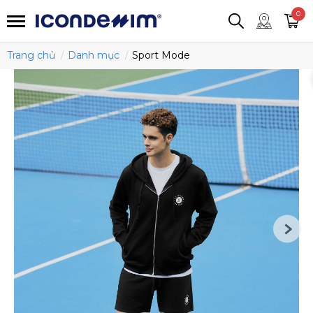
smartjean
Áo thun
Áo polo
0
Quần short
Áo khoác
Quần tây
Trang chủ
Danh mục
Sport Mode