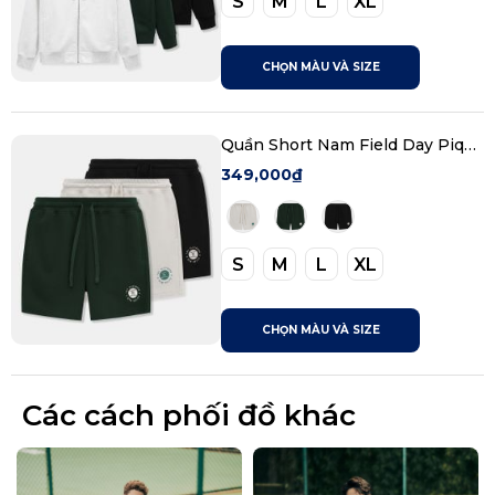
S
M
L
XL
CHỌN MÀU VÀ SIZE
Quần Short Nam Field Day Pique
CVC From Regular
349,000₫
S
M
L
XL
CHỌN MÀU VÀ SIZE
Các cách phối đồ khác