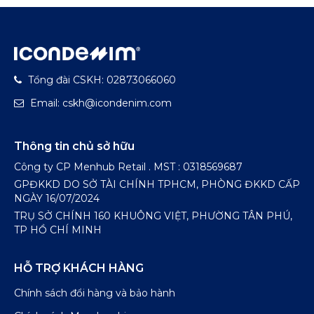
Tổng đài CSKH: 02873066060
Email: cskh@icondenim.com
Thông tin chủ sở hữu
Công ty CP Menhub Retail . MST : 0318569687
GPĐKKD DO SỞ TÀI CHÍNH TPHCM, PHÒNG ĐKKD CẤP
NGÀY 16/07/2024
TRỤ SỞ CHÍNH 160 KHUÔNG VIỆT, PHƯỜNG TÂN PHÚ,
TP HỒ CHÍ MINH
HỖ TRỢ KHÁCH HÀNG
Chính sách đổi hàng và bảo hành