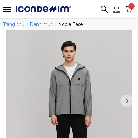
smartjean
Áo thun
Áo polo
0
Quần short
Áo khoác
Quần tây
Trang chủ
Danh mục
Noble Ease