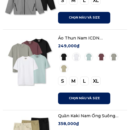
S
M
L
XL
CHỌN MÀU VÀ SIZE
Áo Thun Nam ICDN
ComfiTee Form Regular
249,000₫
S
M
L
XL
CHỌN MÀU VÀ SIZE
Quần Kaki Nam Ống Suông
DualPocket Edge Form Straight
358,000₫