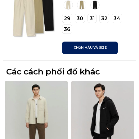
29
30
31
32
34
36
CHỌN MÀU VÀ SIZE
Các cách phối đồ khác