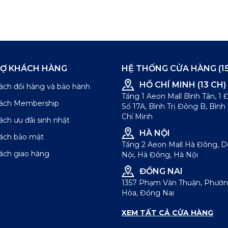
RỢ KHÁCH HÀNG
HỆ THỐNG CỬA HÀNG (15
HỒ CHÍ MINH (13 CH)
ách đổi hàng và bảo hành
Tầng 1 Aeon Mall Bình Tân, 1
sách Membership
Số 17A, Bình Trị Đông B, Bình
Chí Minh
ách ưu đãi sinh nhật
HÀ NỘI
sách bảo mật
Tầng 2 Aeon Mall Hà Đông, 
ách giao hàng
Nội, Hà Đông, Hà Nội
ĐỒNG NAI
1357 Phạm Văn Thuận, Phườn
Hòa, Đồng Nai
XEM TẤT CẢ CỬA HÀNG