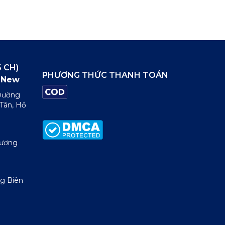
 CH)
PHƯƠNG THỨC THANH TOÁN
New
 Đường
 Tân, Hồ
Dương
g Biên