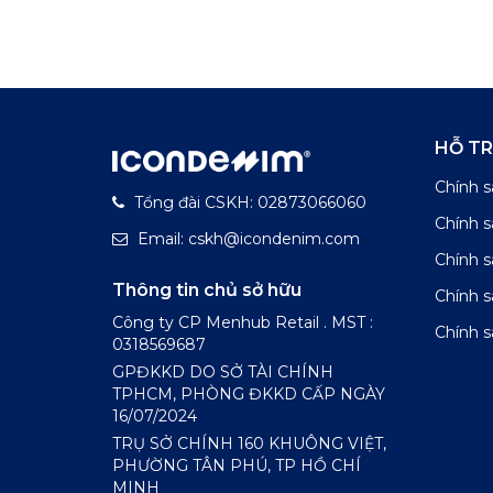
HỖ T
Chính s
Tổng đài CSKH: 02873066060
Chính 
Email: cskh@icondenim.com
Chính s
Thông tin chủ sở hữu
Chính 
Công ty CP Menhub Retail . MST :
Chính s
0318569687
GPĐKKD DO SỞ TÀI CHÍNH
TPHCM, PHÒNG ĐKKD CẤP NGÀY
16/07/2024
TRỤ SỞ CHÍNH 160 KHUÔNG VIỆT,
PHƯỜNG TÂN PHÚ, TP HỒ CHÍ
MINH