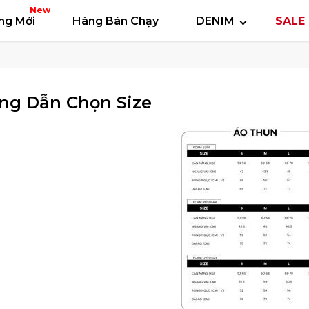
 thun
Áo polo
Quần short
Áo khoác
Quần 
New
ng Mới
Hàng Bán Chạy
DENIM
SALE 
ng Dẫn Chọn Size