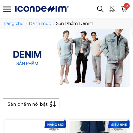
smartjean
Áo thun
Áo polo
0
Quần short
Áo khoác
Quần tây
Trang chủ
Danh mục
Sản Phẩm Denim