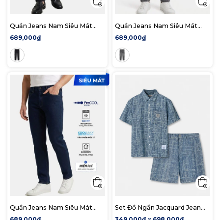
Quần Jeans Nam Siêu Mát
Quần Jeans Nam Siêu Mát
Ống Ôm ProCOOL Dark Grey
Ống Ôm ProCOOL Light Grey
689,000₫
689,000₫
Form Slim Fit
Form Slim
Quần Jeans Nam Siêu Mát
Set Đồ Ngắn Jacquard Jean
Ống Ôm ProCOOL
Nam Form Regular
689,000₫
349,000₫ ~ 698,000₫