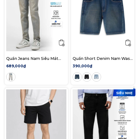
Quần Jeans Nam Siêu Mát
Quần Short Denim Nam Wash
Ống Ôm ProCOOL Sand Blue
Basic Color Form Slim
689,000₫
390,000₫
Form Slim Fit