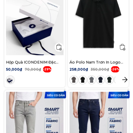
Hộp Quà ICONDENIM Đặc
Áo Polo Nam Trơn In Logo
biệt
ICONDENIM Form Regular
50,000₫
70,000₫
258,000₫
350,000₫
-29%
-26%