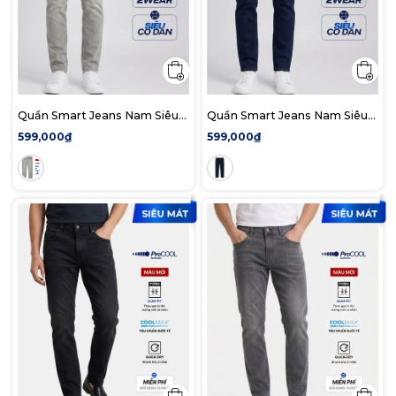
Quần Smart Jeans Nam Siêu
Quần Smart Jeans Nam Siêu
Co Dãn Xám Trơn Form Smart
Co Dãn Deep Rinse Indigo
599,000₫
599,000₫
Fit
Form Smart Fit