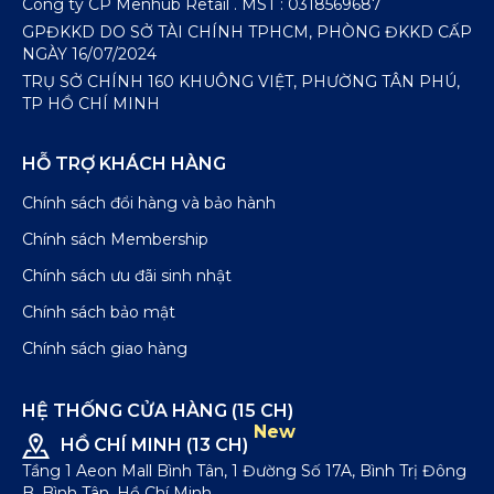
Công ty CP Menhub Retail . MST : 0318569687
GPĐKKD DO SỞ TÀI CHÍNH TPHCM, PHÒNG ĐKKD CẤP
NGÀY 16/07/2024
TRỤ SỞ CHÍNH 160 KHUÔNG VIỆT, PHƯỜNG TÂN PHÚ,
TP HỒ CHÍ MINH
HỖ TRỢ KHÁCH HÀNG
Chính sách đổi hàng và bảo hành
Chính sách Membership
Chính sách ưu đãi sinh nhật
Chính sách bảo mật
Chính sách giao hàng
HỆ THỐNG CỬA HÀNG (15 CH)
New
HỒ CHÍ MINH (13 CH)
Tầng 1 Aeon Mall Bình Tân, 1 Đường Số 17A, Bình Trị Đông
B, Bình Tân, Hồ Chí Minh