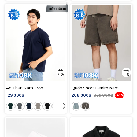
Áo Thun Nam Trơn
Quần Short Denim Nam
ICONDENIM Form Regular
Bermuda Light-blue Form
129,000₫
208,000₫
379,000₫
-45%
Baggy