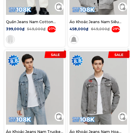
Quần Jeans Nam Cotton
Áo Khoác Jeans Nam Siêu
Offwhite Form Baggy
Nhẹ ICON105 Lightweight
399,000₫
549,000₫
458,000₫
649,000₫
-27%
-29%
Form Loose Light Grey
Áo Khoác Jeans Nam Trucker
Áo Khoác Jeans Nam Hoạ