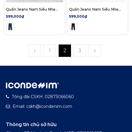
Quần Jeans Nam Siêu Nhẹ
Quần Jeans Nam Siêu Nhẹ
Ống Suông Heavy Wash
Ống Suông Đen ICON105
599,000₫
599,000₫
Retro ICON105 Form Straight
Form Straight
1
2
3
Tổng đài CSKH: 02873066060
Email: cskh@icondenim.com
Thông tin chủ sở hữu