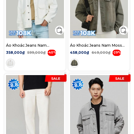
Áo Khoác Jeans Nam
Áo Khoác Jeans Nam Moss
Offwhite Pocket Form Loose
Sage Tint Wash Form Loose
358,000₫
599,000₫
458,000₫
649,000₫
-40%
-29%