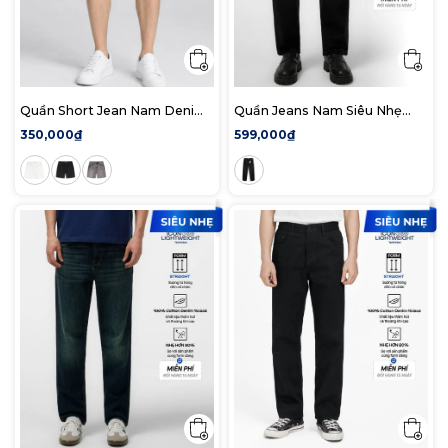
Quần Short Jean Nam Denim
Quần Jeans Nam Siêu Nhẹ
Co Dãn Classic Form Regular
Ống Suông Xám Đen Trơn
350,000₫
599,000₫
ICON105 Form Straight