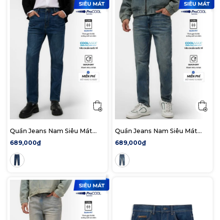
Quần Jeans Nam Siêu Mát
Quần Jeans Nam Siêu Mát
Ống Ôm ProCOOL Dark Blue
Ống Ôm ProCOOL Blue Form
689,000₫
689,000₫
Form Slim Fit
Slim Fit