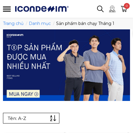
smartjean
Áo thun
Áo polo
0
Quần short
Áo khoác
Quần tây
Trang chủ
Danh mục
Sản phẩm bán chạy Tháng 1