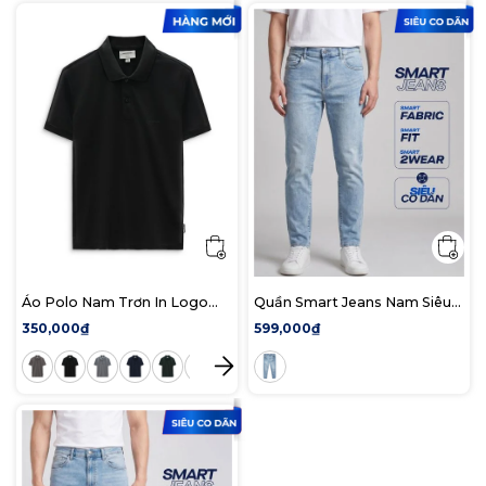
Áo Polo Nam Trơn In Logo
Quần Smart Jeans Nam Siêu
ICONDENIM Form Regular
Co Dãn Xanh Nhạt Form
350,000₫
599,000₫
Smart Fit