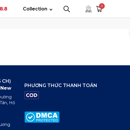
tây
0
8.8
Collection
0
0
 CH)
PHƯƠNG THỨC THANH TOÁN
New
 Đường
 Tân, Hồ
Dương