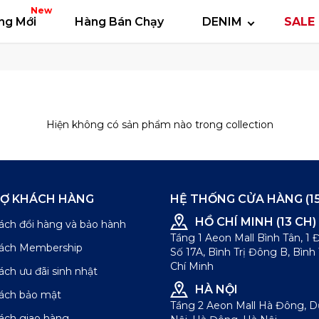
 thun
Áo polo
Quần short
Áo khoác
Quần 
New
ng Mới
Hàng Bán Chạy
DENIM
SALE 
Hiện không có sản phẩm nào trong collection
RỢ KHÁCH HÀNG
HỆ THỐNG CỬA HÀNG (15
HỒ CHÍ MINH (13 CH)
ách đổi hàng và bảo hành
Tầng 1 Aeon Mall Bình Tân, 1
sách Membership
Số 17A, Bình Trị Đông B, Bình
Chí Minh
ách ưu đãi sinh nhật
HÀ NỘI
sách bảo mật
Tầng 2 Aeon Mall Hà Đông, 
ách giao hàng