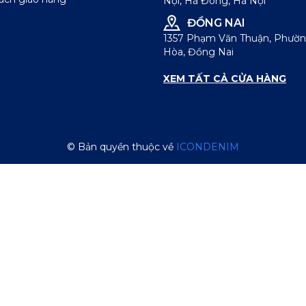
Nội, Hà Đông, Hà Nội
ĐỒNG NAI
1357 Phạm Văn Thuận, Phườn
Hòa, Đồng Nai
XEM TẤT CẢ CỬA HÀNG
© Bản quyền thuộc về
ICONDENIM