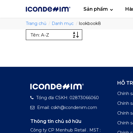
smartjean
Áo
Sản phẩm
Hà
Trang chủ
Danh mục
lookbook8
HỖ T
Chính s
Tổng đài CSKH: 02873066060
Chính 
Email: cskh@icondenim.com
Chính s
Thông tin chủ sở hữu
Chính 
Công ty CP Menhub Retail . MST :
Chính s