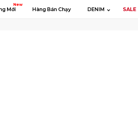
 thun
Áo polo
Quần short
Áo khoác
Quần 
New
ng Mới
Hàng Bán Chạy
DENIM
SALE 