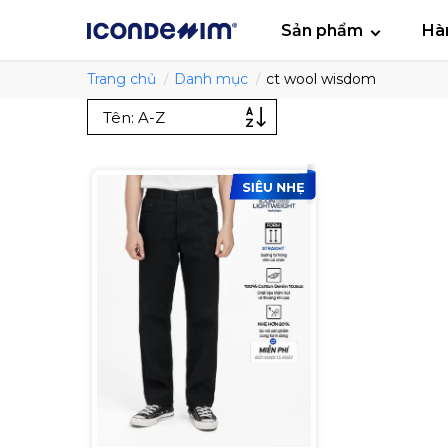
smartjean
Áo
Sản phẩm
Hà
Trang chủ
Danh mục
ct wool wisdom