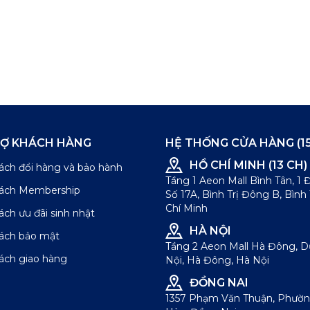
RỢ KHÁCH HÀNG
HỆ THỐNG CỬA HÀNG (15
HỒ CHÍ MINH (13 CH)
ách đổi hàng và bảo hành
Tầng 1 Aeon Mall Bình Tân, 1
sách Membership
Số 17A, Bình Trị Đông B, Bình
Chí Minh
ách ưu đãi sinh nhật
HÀ NỘI
sách bảo mật
Tầng 2 Aeon Mall Hà Đông, 
ách giao hàng
Nội, Hà Đông, Hà Nội
ĐỒNG NAI
1357 Phạm Văn Thuận, Phườn