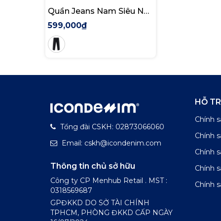
Quần Jeans Nam Siêu Nhẹ
Ống Suông Đen ICON105
599,000₫
Form Straight
HỖ T
Chính s
Tổng đài CSKH: 02873066060
Chính 
Email: cskh@icondenim.com
Chính s
Thông tin chủ sở hữu
Chính 
Công ty CP Menhub Retail . MST :
Chính s
0318569687
GPĐKKD DO SỞ TÀI CHÍNH
TPHCM, PHÒNG ĐKKD CẤP NGÀY