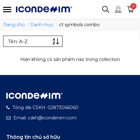
smartjean
Áo thun
Áo polo
0
Quần short
Áo khoác
Quần tây
Trang chủ
Danh mục
ct symbols combo
Hiện không có sản phẩm nào trong collection
Tổng đài CSKH: 02873066060
Email: cskh@icondenim.com
Thông tin chủ sở hữu