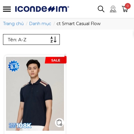
smartjean
Áo thun
Áo polo
0
Quần short
Áo khoác
Quần tây
Trang chủ
Danh mục
ct Smart Casual Flow