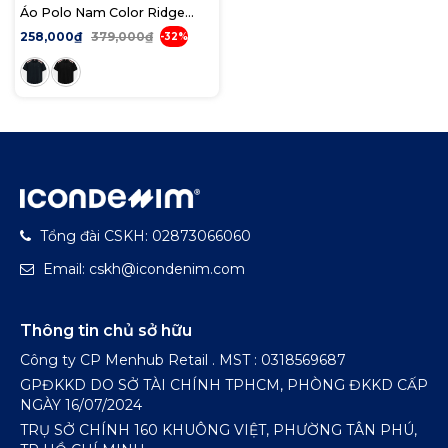
Áo Polo Nam Color Ridge
Form Regular
258,000₫
379,000₫
-32%
Tổng đài CSKH: 02873066060
Email: cskh@icondenim.com
Thông tin chủ sở hữu
Công ty CP Menhub Retail . MST : 0318569687
GPĐKKD DO SỞ TÀI CHÍNH TPHCM, PHÒNG ĐKKD CẤP
NGÀY 16/07/2024
TRỤ SỞ CHÍNH 160 KHUÔNG VIỆT, PHƯỜNG TÂN PHÚ,