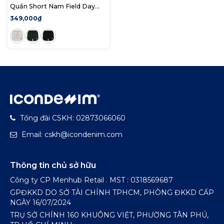
Quần Short Nam Field Day
Pique CVC From Regular
349,000₫
Tổng đài CSKH: 02873066060
Email: cskh@icondenim.com
Thông tin chủ sở hữu
Công ty CP Menhub Retail . MST : 0318569687
GPĐKKD DO SỞ TÀI CHÍNH TPHCM, PHÒNG ĐKKD CẤP
NGÀY 16/07/2024
TRỤ SỞ CHÍNH 160 KHUÔNG VIỆT, PHƯỜNG TÂN PHÚ,