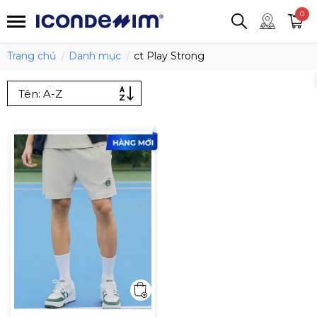
smartjean
Áo thun
Áo polo
0
Quần short
Áo khoác
Quần tây
Trang chủ
Danh mục
ct Play Strong