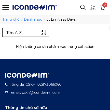
smartjean
Áo thun
Áo polo
0
Quần short
Áo khoác
Quần tây
Trang chủ
Danh mục
ct Limitless Days
Hiện không có sản phẩm nào trong collection
Tổng đài CSKH: 02873066060
Email: cskh@icondenim.com
Thông tin chủ sở hữu