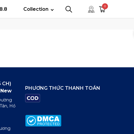
tây
0
8.8
Collection
0
0
 CH)
PHƯƠNG THỨC THANH TOÁN
New
 Đường
 Tân, Hồ
Dương