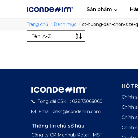
smartjean
Áo
Sản phẩm
Hà
Trang chủ
Danh mục
ct-huong-dan-chon-size-q
HỖ T
Chính s
Tổng đài CSKH: 02873066060
Chính 
Email: cskh@icondenim.com
Chính s
Thông tin chủ sở hữu
Chính 
Công ty CP Menhub Retail . MST :
Chính s