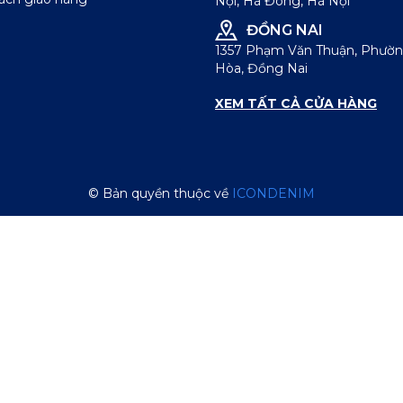
Nội, Hà Đông, Hà Nội
ĐỒNG NAI
1357 Phạm Văn Thuận, Phườn
Hòa, Đồng Nai
XEM TẤT CẢ CỬA HÀNG
© Bản quyền thuộc về
ICONDENIM