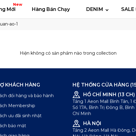
 thun
Áo polo
Quần short
Áo khoác
Quần 
New
ng Mới
Hàng Bán Chạy
DENIM
SALE 
uan-ao-1
Hiện không có sản phẩm nào trong collection
RỢ KHÁCH HÀNG
HỆ THỐNG CỬA HÀNG (15
HỒ CHÍ MINH (13 CH)
ách đổi hàng và bảo hành
Tầng 1 Aeon Mall Bình Tân, 1
sách Membership
Số 17A, Bình Trị Đông B, Bình
Chí Minh
ách ưu đãi sinh nhật
HÀ NỘI
sách bảo mật
Tầng 2 Aeon Mall Hà Đông, 
ách giao hàng