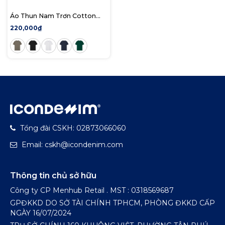
Áo Thun Nam Trơn Cotton
Lụa 4 Chiều Casual Vibe Form
220,000₫
Regular
Tổng đài CSKH: 02873066060
Email: cskh@icondenim.com
Thông tin chủ sở hữu
Công ty CP Menhub Retail . MST : 0318569687
GPĐKKD DO SỞ TÀI CHÍNH TPHCM, PHÒNG ĐKKD CẤP
NGÀY 16/07/2024