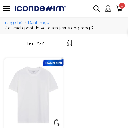
smartjean
Áo thun
Áo polo
0
Quần short
Áo khoác
Quần tây
Trang chủ
Danh mục
ct-cach-phoi-do-voi-quan-jeans-ong-rong-2