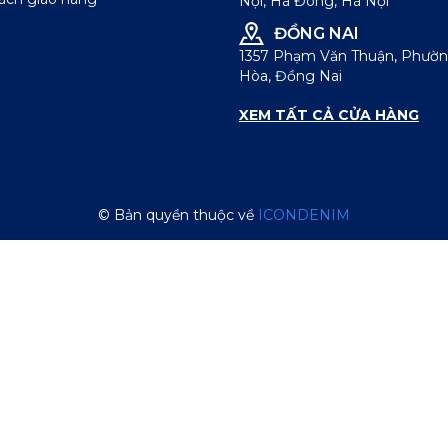
Nội, Hà Đông, Hà Nội
ĐỒNG NAI
1357 Phạm Văn Thuận, Phườn
Hòa, Đồng Nai
XEM TẤT CẢ CỬA HÀNG
© Bản quyền thuộc về
ICONDENIM