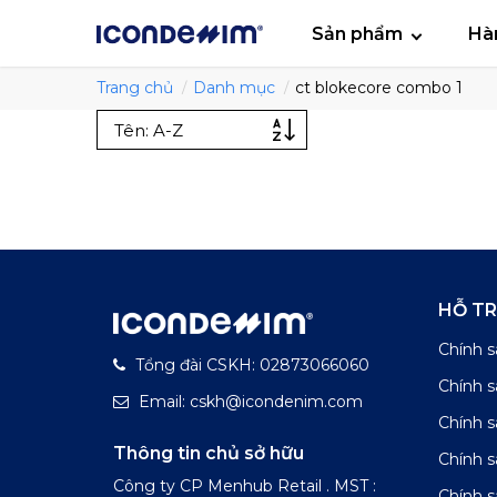
smartjean
Áo
Sản phẩm
Hà
Trang chủ
Danh mục
ct blokecore combo 1
HỖ T
Chính s
Tổng đài CSKH: 02873066060
Chính 
Email: cskh@icondenim.com
Chính s
Thông tin chủ sở hữu
Chính 
Công ty CP Menhub Retail . MST :
Chính s