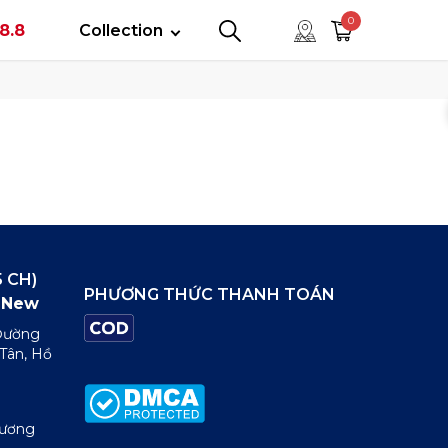
tây
0
8.8
Collection
0
0
 CH)
PHƯƠNG THỨC THANH TOÁN
New
 Đường
 Tân, Hồ
Dương