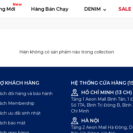
 thun
Áo polo
Quần short
Áo khoác
Quần 
New
ng Mới
Hàng Bán Chạy
DENIM
SALE 
Hiện không có sản phẩm nào trong collection
RỢ KHÁCH HÀNG
HỆ THỐNG CỬA HÀNG (15
HỒ CHÍ MINH (13 CH)
ách đổi hàng và bảo hành
Tầng 1 Aeon Mall Bình Tân, 1
sách Membership
Số 17A, Bình Trị Đông B, Bình
Chí Minh
ách ưu đãi sinh nhật
HÀ NỘI
sách bảo mật
Tầng 2 Aeon Mall Hà Đông, 
ách giao hàng