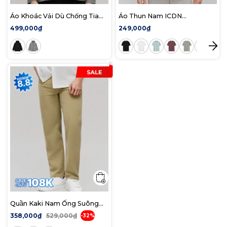
Áo Khoác Vải Dù Chống Tia
Áo Thun Nam ICDN
UV Nam Sun Shield Form
ComfiTee Form Regular
499,000₫
249,000₫
Regular
Quần Kaki Nam Ống Suông
DualPocket Edge Form
358,000₫
529,000₫
-32%
Straight