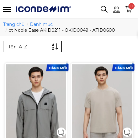
smartjean
Áo thun
Áo polo
0
Quần short
Áo khoác
Quần tây
Trang chủ
Danh mục
ct Noble Ease AKID0211 - QKID0049 - ATID0600