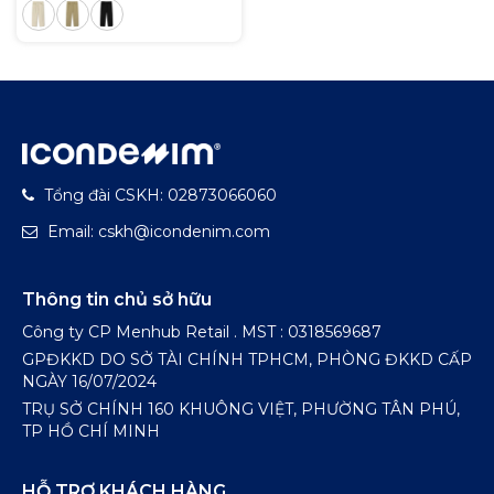
Tổng đài CSKH: 02873066060
Email: cskh@icondenim.com
Thông tin chủ sở hữu
Công ty CP Menhub Retail . MST : 0318569687
GPĐKKD DO SỞ TÀI CHÍNH TPHCM, PHÒNG ĐKKD CẤP
NGÀY 16/07/2024
TRỤ SỞ CHÍNH 160 KHUÔNG VIỆT, PHƯỜNG TÂN PHÚ,
TP HỒ CHÍ MINH
HỖ TRỢ KHÁCH HÀNG