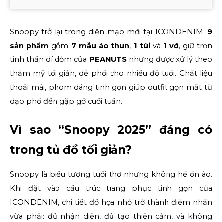
Snoopy trở lại trong diện mạo mới tại ICONDENIM: 
9 
sản phẩm
 gồm 
7 mẫu áo thun
, 
1 túi
 và 
1 vớ
, giữ trọn 
tinh thần dí dỏm của 
PEANUTS
 nhưng được xử lý theo 
thẩm mỹ tối giản, dễ phối cho nhiều độ tuổi. Chất liệu 
thoải mái, phom dáng tinh gọn giúp outfit gọn mắt từ 
dạo phố đến gặp gỡ cuối tuần. 
Vì sao “Snoopy 2025” đáng có 
trong tủ đồ tối giản?
Snoopy là biểu tượng tuổi thơ nhưng không hề ồn ào. 
Khi đặt vào cấu trúc trang phục tinh gọn của 
ICONDENIM, chi tiết đồ họa nhỏ trở thành điểm nhấn 
vừa phải: đủ nhận diện, đủ tạo thiện cảm, và không 