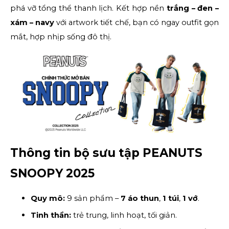
phá vỡ tổng thể thanh lịch. Kết hợp nền 
trắng – đen – 
xám – navy
 với artwork tiết chế, bạn có ngay outfit gọn 
mắt, hợp nhịp sống đô thị.
Thông tin bộ sưu tập PEANUTS 
SNOOPY 2025
Quy mô:
 9 sản phẩm – 
7 áo thun
, 
1 túi
, 
1 vớ
.
Tinh thần:
 trẻ trung, linh hoạt, tối giản.