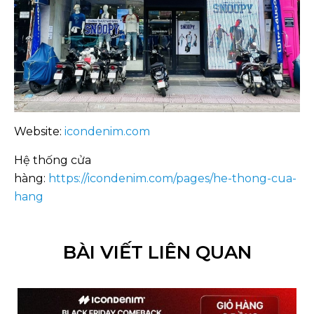
Website:
icondenim.com
Hệ thống cửa
hàng:
https://icondenim.com/pages/he-thong-cua-
hang
BÀI VIẾT LIÊN QUAN