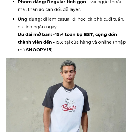
Phom dáng:
Regular tinh gọn
 – vai ngực thoải 
mái, thân áo cân đối, dễ layer.
Ứng dụng:
 đi làm casual, đi học, cà phê cuối tuần, 
du lịch ngắn ngày.
Ưu đãi mở bán:
-15% toàn bộ BST
, 
cộng dồn 
thành viên đến -15%
 tại cửa hàng và online (nhập 
mã 
SNOOPY15
).