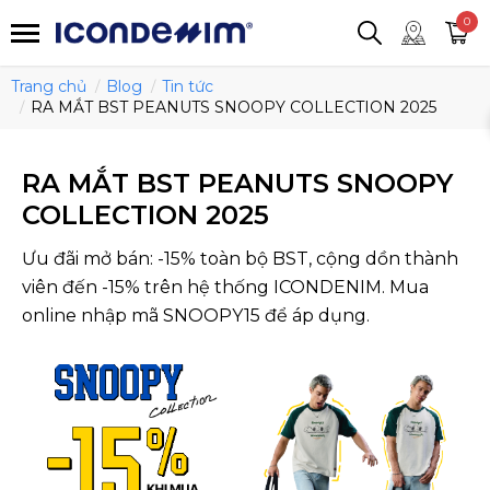
smartjean
Áo thun
Áo polo
0
Quần short
Áo khoác
Quần tây
Trang chủ
Blog
Tin tức
RA MẮT BST PEANUTS SNOOPY COLLECTION 2025
RA MẮT BST PEANUTS SNOOPY
COLLECTION 2025
Ưu đãi mở bán: -15% toàn bộ BST, cộng dồn thành
viên đến -15% trên hệ thống ICONDENIM. Mua
online nhập mã SNOOPY15 để áp dụng.