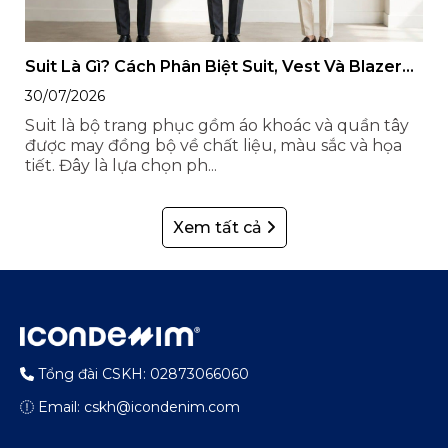
Suit Là Gì? Cách Phân Biệt Suit, Vest Và Blazer
Cho Nam
30/07/2026
Suit là bộ trang phục gồm áo khoác và quần tây
được may đồng bộ về chất liệu, màu sắc và họa
tiết. Đây là lựa chọn ph...
Xem tất cả
Tổng đài CSKH: 02873066060
Email: cskh@icondenim.com