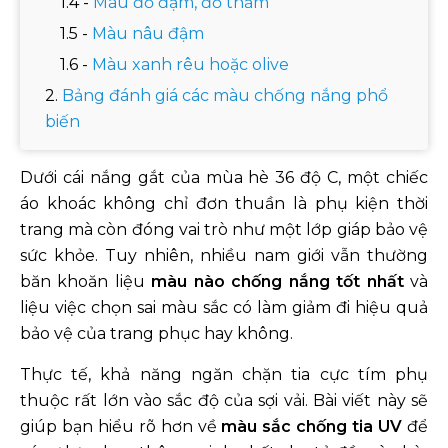
Màu đỏ đậm, đỏ thẫm
Màu nâu đậm
Màu xanh rêu hoặc olive
Bảng đánh giá các màu chống nắng phổ
biến
Ngoài màu sắc, yếu tố nào quyết định khả
Dưới cái nắng gắt của mùa hè 36 độ C, một chiếc
năng chống nắng của quần áo?
áo khoác không chỉ đơn thuần là phụ kiện thời
Chỉ số UPF
trang mà còn đóng vai trò như một lớp giáp bảo vệ
Chất liệu vải
sức khỏe. Tuy nhiên, nhiều nam giới vẫn thường
Mật độ dệt và độ dày vải
băn khoăn liệu
màu nào chống nắng tốt nhất
và
Form dáng và độ che phủ
liệu việc chọn sai màu sắc có làm giảm đi hiệu quả
bảo vệ của trang phục hay không.
Nên chọn áo chống nắng màu sáng hay
màu tối?
Thực tế, khả năng ngăn chặn tia cực tím phụ
Câu hỏi thường gặp?
thuộc rất lớn vào sắc độ của sợi vải. Bài viết này sẽ
Tại sao màu sáng chống nắng kém hơn?
giúp bạn hiểu rõ hơn về
màu sắc chống tia UV
để