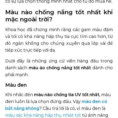
có sự lựa chọn thông minh nhất cho tủ đồ mùa hè.
Xanh navy hay đen chống nắng tốt
hơn?
Màu nào chống nắng tốt nhất khi
Nên chọn màu sáng hay tối khi trời
mặc ngoài trời?
nóng?
Khoa học đã chứng minh rằng các gam màu đậm
Màu nào bắt nắng nhất?
và tối có khả năng hấp thụ tia cực tím cao hơn, từ
đó ngăn không cho chúng xuyên qua lớp vải để
tiếp xúc trực tiếp với da.
Dưới đây là những ứng cử viên hàng đầu trong
danh sách
màu áo chống nắng tốt nhất
dành cho
phái mạnh:
Màu đen
Khi nhắc đến
màu nào chống tia UV tốt nhất
, màu
đen luôn là lựa chọn đứng đầu. Vậy
màu đen có
bắt nắng không
? Câu trả lời là có, vì màu đen là
màu sắc khả năng hấp thụ nhiệt tốt
từ ánh nắng