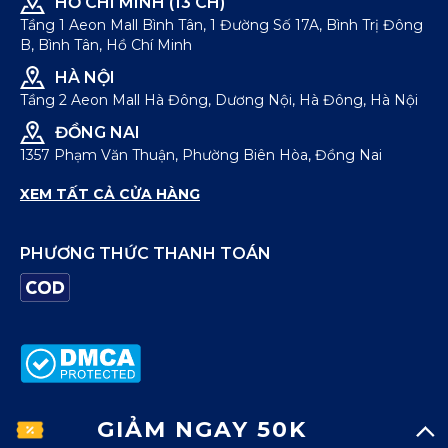
HỒ CHÍ MINH (13 CH)
Tầng 1 Aeon Mall Bình Tân, 1 Đường Số 17A, Bình Trị Đông
B, Bình Tân, Hồ Chí Minh
HÀ NỘI
Tầng 2 Aeon Mall Hà Đông, Dương Nội, Hà Đông, Hà Nội
ĐỒNG NAI
1357 Phạm Văn Thuận, Phường Biên Hòa, Đồng Nai
XEM TẤT CẢ CỬA HÀNG
PHƯƠNG THỨC THANH TOÁN
GIẢM NGAY 50K
© Bản quyền thuộc về
ICONDENIM