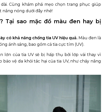
y dài. Cùng khám phá mẹo chọn trang phục giúp
iết nắng nóng dưới đây nhé!
? Tại sao mặc đồ màu đen hay bị
y có khả năng chống tia UV hiệu quả.
Màu đen là
ng ánh sáng, bao gồm cả tia cực tím (UV).
lớn của tia UV sẽ bị hấp thụ bởi lớp vải thay vì
p bảo vệ da khỏi tác hại của tia UV, như cháy nắng