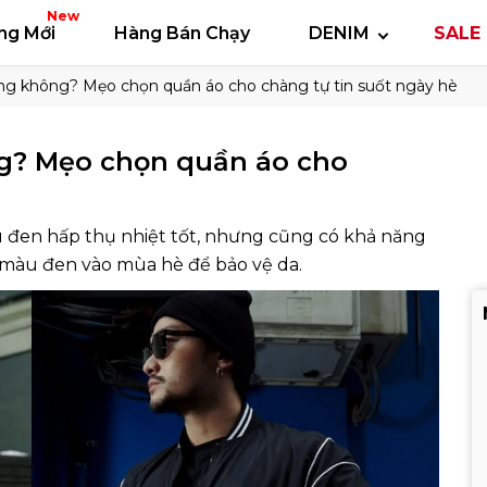
 thun
Áo polo
Quần short
Áo khoác
Quần 
New
ng Mới
Hàng Bán Chạy
DENIM
SALE 
ng không? Mẹo chọn quần áo cho chàng tự tin suốt ngày hè
g? Mẹo chọn quần áo cho
 đen hấp thụ nhiệt tốt, nhưng cũng có khả năng
 màu đen vào mùa hè để bảo vệ da.