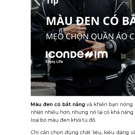
Màu đen có bắt nắng
và khiến bạn nóng
nhiệt nhiều hơn, nhưng nó lại có khả năng 
loại bỏ màu đen khỏi tủ đồ.
Chỉ cần chọn đúng chất liệu, kiểu dáng v