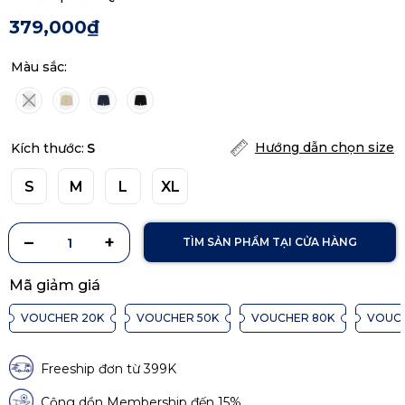
379,000₫
Màu sắc:
Hướng dẫn chọn size
Kích thước:
S
S
M
L
XL
TÌM SẢN PHẨM TẠI CỬA HÀNG
Mã giảm giá
VOUCHER 20K
VOUCHER 50K
VOUCHER 80K
VOUCH
Freeship đơn từ 399K
Cộng dồn Membership đến 15%