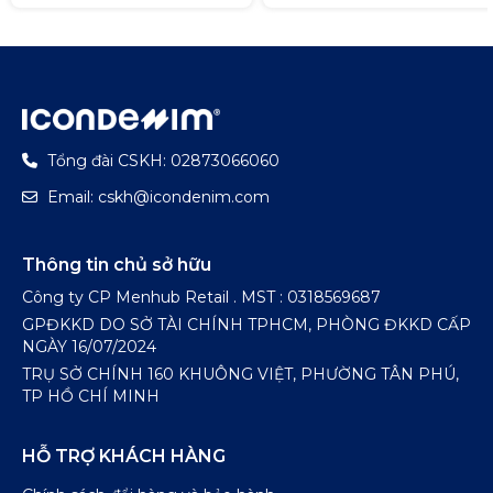
Tổng đài CSKH: 02873066060
Email: cskh@icondenim.com
Thông tin chủ sở hữu
Công ty CP Menhub Retail . MST : 0318569687
GPĐKKD DO SỞ TÀI CHÍNH TPHCM, PHÒNG ĐKKD CẤP
NGÀY 16/07/2024
TRỤ SỞ CHÍNH 160 KHUÔNG VIỆT, PHƯỜNG TÂN PHÚ,
TP HỒ CHÍ MINH
HỖ TRỢ KHÁCH HÀNG