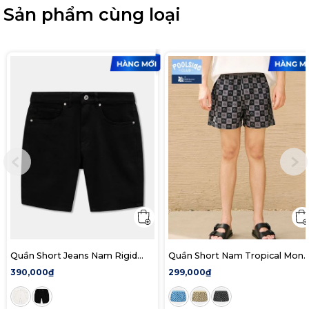
Sản phẩm cùng loại
Quần Short Jeans Nam Rigid
Quần Short Nam Tropical Mon
Form Slim
Form Regular
390,000₫
299,000₫