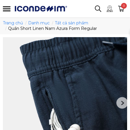
smartjean
Áo thun
Áo polo
0
Quần short
Áo khoác
Quần tây
Trang chủ
Danh mục
Tất cả sản phẩm
Quần Short Linen Nam Azura Form Regular