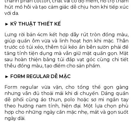
thành phần cotton, chất vải có độ mềm, hỗ trợ thấm
hút mồ hôi và tạo cảm giác dễ chịu hơn khi tiếp xúc
với da.
► KỸ THUẬT THIẾT KẾ
Lưng rời bản 4cm kết hợp dây rút tròn đồng màu,
giúp quần ôm vừa và linh hoạt hơn khi mặc. Thân
trước có túi xéo, thêm túi kéo ẩn bên sườn phải để
tăng tính tiện dụng mà vẫn giữ mặt quần gọn. Mặt
sau hoàn thiện bằng túi đắp vạt góc cùng chi tiết
thêu đồng màu, tạo điểm cho sản phẩm.
► FORM REGULAR DỄ MẶC
Form regular vừa vặn, cho tổng thể gọn gàng
nhưng vẫn đủ thoải mái khi di chuyển. Dáng quần
dễ phối cùng áo thun, polo hoặc sơ mi ngắn tay
theo hướng nam tính, hiện đại. Một lựa chọn phù
hợp cho những ngày cần mặc nhẹ, mát và gọn suốt
ngày dài.