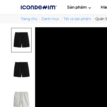
smartjean
Áo
Sản phẩm
Hà
Trang chủ
Danh mục
Tất cả sản phẩm
Quần S