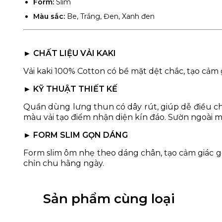
Form:
Slim
Màu sắc:
Be, Trắng, Đen, Xanh đen
► CHẤT LIỆU VẢI KAKI
Vải kaki 100% Cotton có bề mặt dệt chắc, tạo cảm
► KỸ THUẬT THIẾT KẾ
Quần dùng lưng thun có dây rút, giúp dễ điều ch
màu vải tạo điểm nhận diện kín đáo. Sườn ngoài m
► FORM SLIM GỌN DÁNG
Form slim ôm nhẹ theo dáng chân, tạo cảm giác g
chỉn chu hằng ngày.
Sản phẩm cùng loại