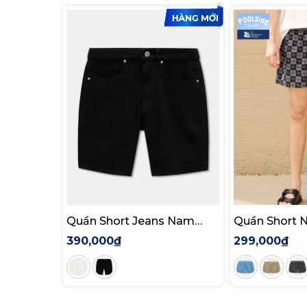
Quần Short Jeans Nam
Quần Short 
Rigid Form Slim
Mono Form R
390,000₫
299,000₫