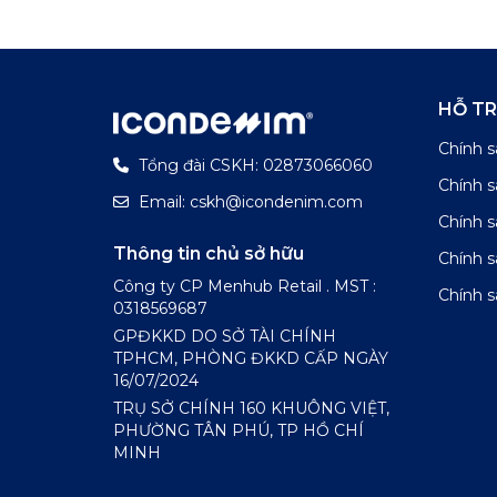
HỖ T
Chính s
Tổng đài CSKH: 02873066060
Chính 
Email: cskh@icondenim.com
Chính s
Thông tin chủ sở hữu
Chính 
Công ty CP Menhub Retail . MST :
Chính s
0318569687
GPĐKKD DO SỞ TÀI CHÍNH
TPHCM, PHÒNG ĐKKD CẤP NGÀY
16/07/2024
TRỤ SỞ CHÍNH 160 KHUÔNG VIỆT,
PHƯỜNG TÂN PHÚ, TP HỒ CHÍ
MINH