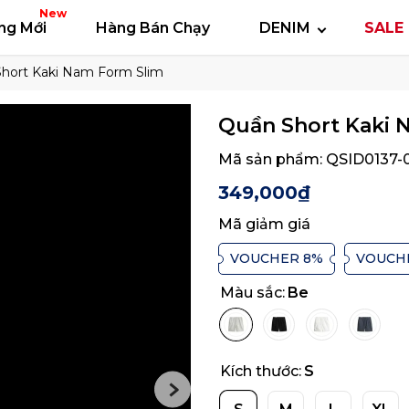
 thun
Áo polo
Quần short
Áo khoác
Quần 
New
ng Mới
Hàng Bán Chạy
DENIM
SALE 
hort Kaki Nam Form Slim
Quần Short Kaki 
Mã sản phẩm:
QSID0137-
349,000₫
Mã giảm giá
VOUCHER 8%
VOUCH
Màu sắc:
Be
Kích thước:
S