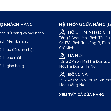
RỢ KHÁCH HÀNG
HỆ THỐNG CỬA HÀNG (15
HỒ CHÍ MINH (13 CH)
ách đổi hàng và bảo hành
Tầng 1 Aeon Mall Bình Tân, 1
sách Membership
Số 17A, Bình Trị Đông B, Bình
Chí Minh
ách ưu đãi sinh nhật
HÀ NỘI
sách bảo mật
Tầng 2 Aeon Mall Hà Đông, 
ách giao hàng
Nội, Hà Đông, Hà Nội
ĐỒNG NAI
1357 Phạm Văn Thuận, Phườn
Hòa, Đồng Nai
XEM TẤT CẢ CỬA HÀNG