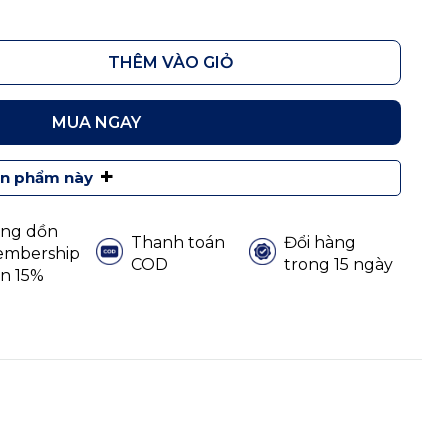
THÊM VÀO GIỎ
MUA NGAY
+
ản phẩm này
ng dồn
Thanh toán
Đổi hàng
mbership
COD
trong 15 ngày
n 15%