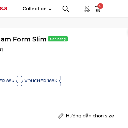
tây
0
8.8
Collection
0
0
Nam Form Slim
01
ER 88K
VOUCHER 188K
Hướng dẫn chọn size