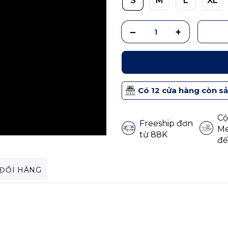
S
M
L
XL
Có 12 cửa hàng còn s
Cộ
Freeship đơn
Me
từ 88K
đế
 ĐỔI HÀNG