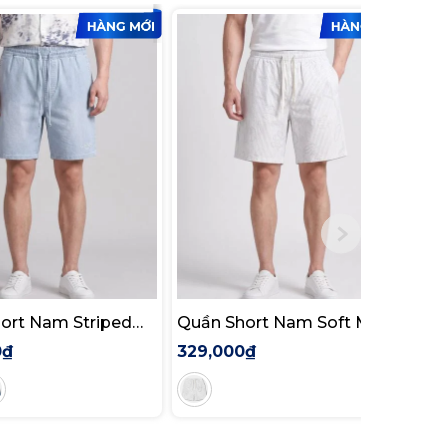
ort Nam Striped
Quần Short Nam Soft Mark
Qu
gular
Form Baggy
Ne
0₫
329,000₫
37