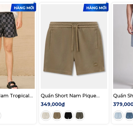
Nam Tropical
Quần Short Nam Pique
Quần Sh
egular
Heatwave Form Regular
Form Re
349,000₫
379,00