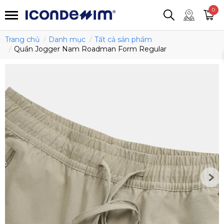
smartjean
Áo thun
Áo polo
0
Quần short
Áo khoác
Quần tây
Trang chủ
Danh mục
Tất cả sản phẩm
Quần Jogger Nam Roadman Form Regular