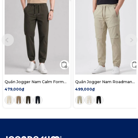
Quần Jogger Nam Calm Form
Quần Jogger Nam Roadman
Regular
Form Regular
479,000₫
499,000₫