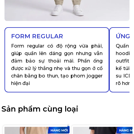
FORM REGULAR
ỨNG 
Form regular có độ rộng vừa phải,
Quần d
giúp quần lên dáng gọn nhưng vẫn
hoodie
đảm bảo sự thoải mái. Phần ống
outfit
được xử lý thẳng nhẹ và thu gọn ở cổ
kế túi 
chân bằng bo thun, tạo phom jogger
su ICDN
hiện đại
rõ hơn
Sản phẩm cùng loại