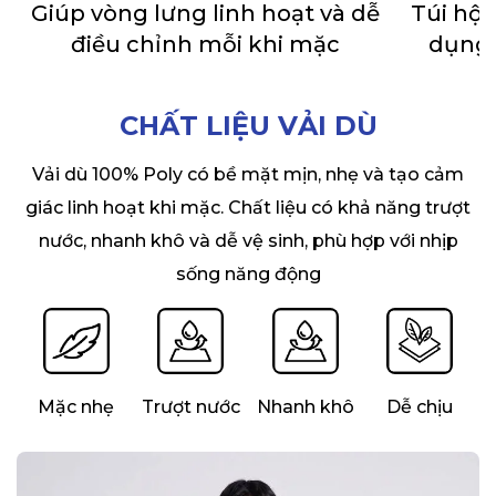
Giúp vòng lưng linh hoạt và dễ
Túi hộp
điều chỉnh mỗi khi mặc
dụng 
CHẤT LIỆU VẢI DÙ
Vải dù 100% Poly có bề mặt mịn, nhẹ và tạo cảm
giác linh hoạt khi mặc. Chất liệu có khả năng trượt
nước, nhanh khô và dễ vệ sinh, phù hợp với nhịp
sống năng động
Mặc nhẹ
Trượt nước
Nhanh khô
Dễ chịu